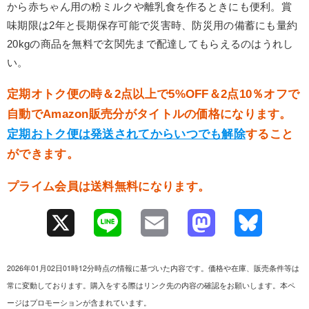
から赤ちゃん用の粉ミルクや離乳食を作るときにも便利。賞
味期限は2年と長期保存可能で災害時、防災用の備蓄にも量約
20kgの商品を無料で玄関先まで配達してもらえるのはうれし
い。
定期オトク便の時＆2点以上で5%OFF＆2点10％オフで
自動でAmazon販売分がタイトルの価格になります。
定期おトク便は発送されてからいつでも解除
すること
ができます。
プライム会員は送料無料になります。
X
L
E
M
B
i
m
a
l
2026年01月02日01時12分時点の情報に基づいた内容です。価格や在庫、販売条件等は
n
a
s
u
常に変動しております。購入をする際はリンク先の内容の確認をお願いします。本ペ
ージはプロモーションが含まれています。
e
i
t
e