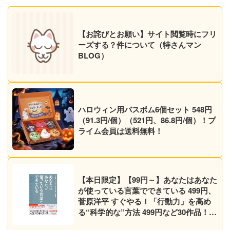
【お詫びとお願い】サイト閲覧時にフリ
ーズする？件について（特さんマン
BLOG）
ハロウィン用バスボム6個セット 548円
（91.3円/個）（521円、86.8円/個）！プ
ライム会員は送料無料！
【本日限定】【99円～】あなたはあなた
が使っている言葉でできている 499円、
菅原洋平 すぐやる！「行動力」を高め
る“科学的な”方法 499円など30作品！
【Kindleセール】