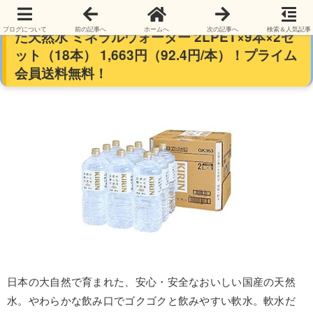
【2ケースで】キリン LAKURASHI 自然が磨い
ブログについて
前の記事へ
ホームへ
次の記事へ
検索＆人気記事
た天然水 ミネラルウォーター 2LPET×9本×2セ
ット（18本） 1,663円（92.4円/本）！プライム
会員送料無料！
日本の大自然で育まれた、安心・安全なおいしい国産の天然
水。やわらかな飲み口でゴクゴクと飲みやすい軟水。軟水だ