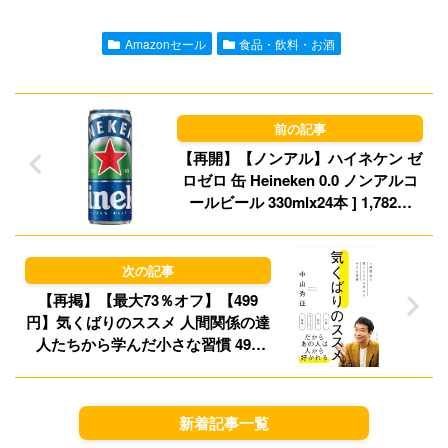
l
o
s
Amazonセール
食品・飲料・お酒
d
k
o
y
n
【再開】【ノンアル】ハイネケン ゼ
ロゼロ 缶 Heineken 0.0 ノンアルコ
ールビール 330mlx24本 ] 1,782円
（74.3円/本）（1,683円、70.1円/
本）！プライム会員送料無料！
【再掲】【最大73％オフ】【499
円】気くばりのススメ 人間関係の達
人たちから学んだ小さな習慣 499
円、小売ビジネス 499円など！【本
日のKindleセール】
新着記事一覧