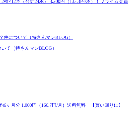
×12本（合計24本） 3,200円（133.3円/本）！プライム会員
いて（特さんマンBLOG）
月分 1,000円（166.7円/月）送料無料！【買い回りに】