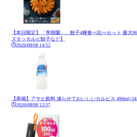
【本日限定】「李朝園」、餃子4種食べ比べセット 最大96個
ズタッカルビ餃子など】
2026/08/08 14:52
【再掲】アサヒ飲料 凍らせておいしいカルピス 490ml×24本
2026/08/08 12:57