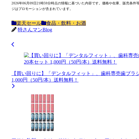
2026年06月09日21時59分時点の情報に基づいた内容です。価格や在庫、販
ジはプロモーションが含まれています。
楽天セール
食品・飲料・お酒
特さんマンBlog
【買い回りに】「デンタルフィット」、歯科専売歯ブラシ 低
1,000円（50円/本）送料無料！