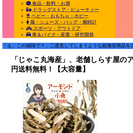
食品・飲料・お酒
ドラッグストア・ビューティー
ベビー・おもちゃ・ホビー
服・シューズ・バッグ・腕時計
スポーツ・アウトドア
車＆バイク・産業・研究開発
「え、この値段で？」二度見してしまうような超激安商品を2
「じゃこ丸海産」、老舗しらす屋のアーモ
円送料無料！【大容量】