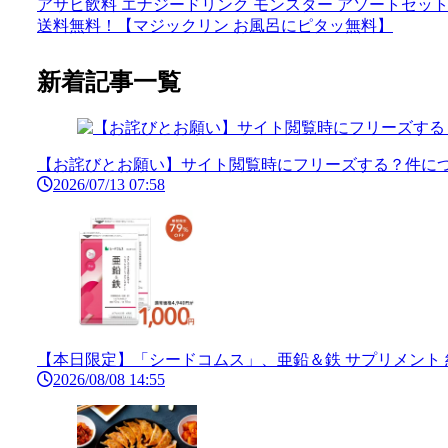
アサヒ飲料 エナジードリンク モンスター アソートセット 2種
送料無料！【マジックリン お風呂にピタッ無料】
新着記事一覧
【お詫びとお願い】サイト閲覧時にフリーズする？件につ
2026/07/13 07:58
【本日限定】「シードコムス」、亜鉛＆鉄 サプリメント 約6ヶ
2026/08/08 14:55