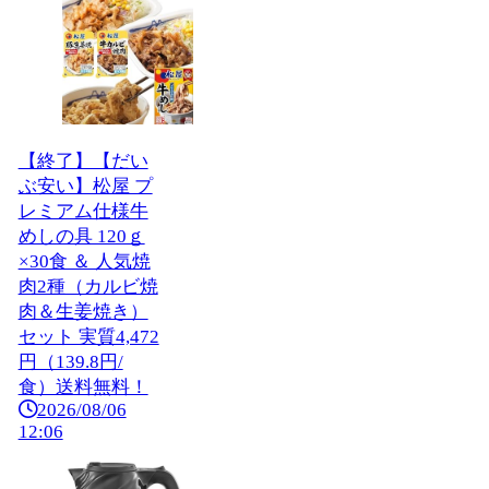
【終了】【だい
ぶ安い】松屋 プ
レミアム仕様牛
めしの具 120ｇ
×30食 ＆ 人気焼
肉2種（カルビ焼
肉＆生姜焼き）
セット 実質4,472
円（139.8円/
食）送料無料！
2026/08/06
12:06