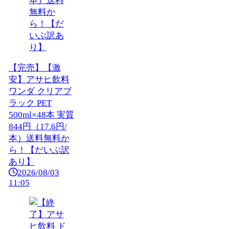
【完売】【激
安】アサヒ飲料
ワンダ クリアブ
ラック PET
500ml×48本 実質
844円（17.6円/
本）送料無料か
ら！【だいぶ訳
あり】
2026/08/03
11:05