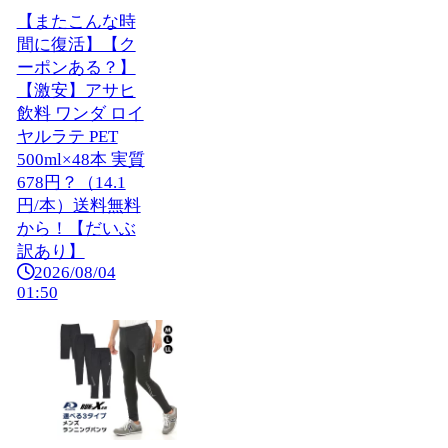
【またこんな時
間に復活】【ク
ーポンある？】
【激安】アサヒ
飲料 ワンダ ロイ
ヤルラテ PET
500ml×48本 実質
678円？（14.1
円/本）送料無料
から！【だいぶ
訳あり】
2026/08/04
01:50