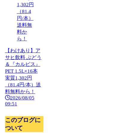
【わけあり】ア
サヒ飲料 ぶどう
＆『カルピス』
PET 1.5L×16本
実質1,302円
（81.4円/本）送
料無料から！
2026/08/05
09:51
このブログに
ついて