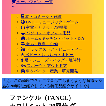
セールジャンル一覧
本・コミック・雑誌
DVD・ミュージック・ゲーム
家電・カメラ・AV機器
パソコン・オフィス用品
ホーム&キッチン・ペット・DIY
食品・飲料・お酒
ドラッグストア・ビューティー
ベビー・おもちゃ・ホビー
服・シューズ・バッグ・腕時計
スポーツ・アウトドア
車＆バイク・産業・研究開発
「え、この値段で？」二度見してしまうような超激安商
品を20年以上紹介している特価品紹介サイトです
ファンケル（FANCL）