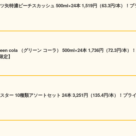
特濃ピーチスカッシュ 500ml×24本 1,519円（63.3円/本）！プ
 cola （グリーン コーラ） 500ml×24本 1,736円（72.3円/本）
限定】
ー 10種類アソートセット 24本 3,251円（135.4円/本）！プラ