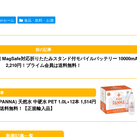
n
a
s
u
e
i
t
e
zonセール
食品・飲料・お酒
l
o
s
d
k
o
y
MagSafe対応折りたたみスタンド付モバイルバッテリー 10000mA
n
2,210円！プライム会員は送料無料！
) 天然水 中硬水 PET 1.0L×12本 1,514円
会員送料無料！【正規輸入品】
新着記事一覧