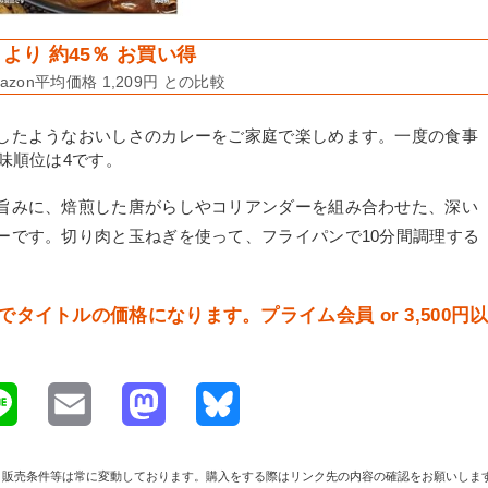
より 約45％ お買い得
zon平均価格 1,209円 との比較
したようなおいしさのカレーをご家庭で楽しめます。一度の食事
味順位は4です。
旨みに、焙煎した唐がらしやコリアンダーを組み合わせた、深い
ーです。切り肉と玉ねぎを使って、フライパンで10分間調理する
でタイトルの価格になります。プライム会員 or 3,500円
L
E
M
B
i
m
a
l
や在庫、販売条件等は常に変動しております。購入をする際はリンク先の内容の確認をお願いしま