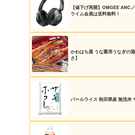
【値下げ再開】OMGEE ANCノ
ライム会員は送料無料！
かわはち屋 うな重用うなぎの蒲焼 
さ】
パールライス 秋田県産 無洗米 サ