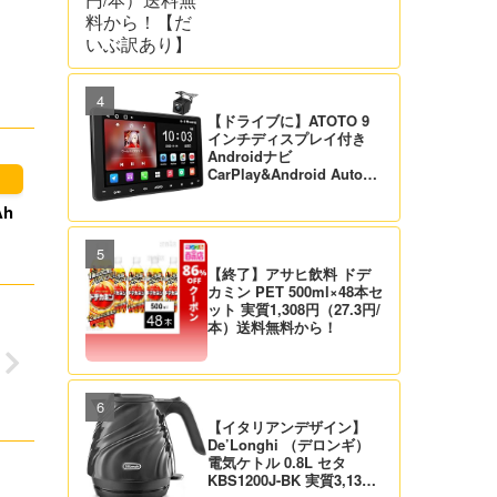
【ドライブに】ATOTO 9
インチディスプレイ付き
Androidナビ
CarPlay&Android Auto対
応 21,995円送料無料！
【バックカメラ付】
h
【終了】アサヒ飲料 ドデ
カミン PET 500ml×48本セ
ット 実質1,308円（27.3円/
本）送料無料から！
【イタリアンデザイン】
De’Longhi （デロンギ）
電気ケトル 0.8L セタ
KBS1200J-BK 実質3,132