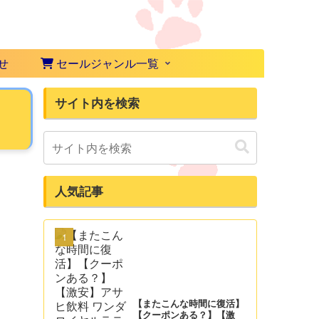
せ
セールジャンル一覧
サイト内を検索
人気記事
【またこんな時間に復活】
【クーポンある？】【激