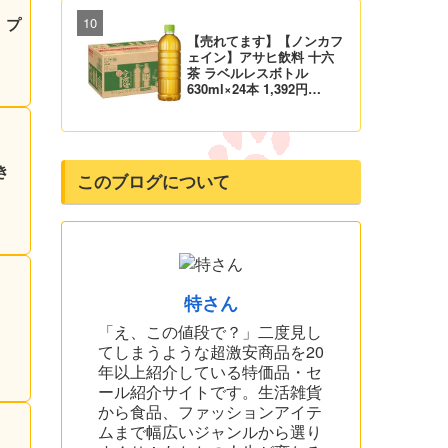
！プ
【売れてます】【ノンカフ
ェイン】アサヒ飲料 十六
茶 ラベルレスボトル
630ml×24本 1,392円
（58.0円/本）！プライム
会員は送料無料！【660ml
が届くかも】
き
このブログについて
特さん
「え、この値段で？」二度見し
てしまうような超激安商品を20
年以上紹介している特価品・セ
ール紹介サイトです。生活雑貨
から食品、ファッションアイテ
ムまで幅広いジャンルから選り