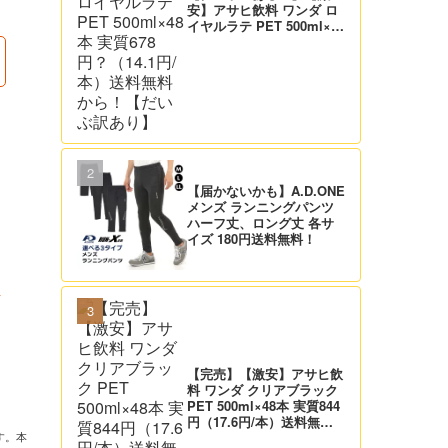
安】アサヒ飲料 ワンダ ロ
イヤルラテ PET 500ml×48
本 実質678円？（14.1円/
本）送料無料から！【だい
ぶ訳あり】
【届かないかも】A.D.ONE
メンズ ランニングパンツ
ハーフ丈、ロング丈 各サ
イズ 180円送料無料！
以
【完売】【激安】アサヒ飲
料 ワンダ クリアブラック
PET 500ml×48本 実質844
円（17.6円/本）送料無料
から！【だいぶ訳あり】
す。本