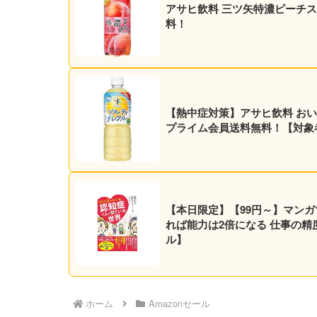
アサヒ飲料 三ツ矢特濃ピーチスカッ
料！
【熱中症対策】アサヒ飲料 おいしい水
プライム会員送料無料！【対象
【本日限定】【99円～】マンガ
れば能力は2倍になる 仕事の精度
ル】
ホーム
Amazonセール