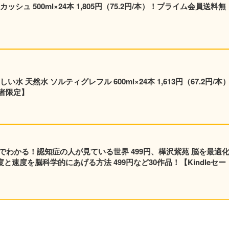
シュ 500ml×24本 1,805円（75.2円/本）！プライム会員送料無
 天然水 ソルティグレフル 600ml×24本 1,613円（67.2円/本
者限定】
でわかる！認知症の人が見ている世界 499円、樺沢紫苑 脳を最適
と速度を脳科学的にあげる方法 499円など30作品！【Kindleセー