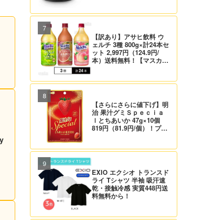
円！プライム会員は送料無
料！
【訳あり】アサヒ飲料 ウ
ェルチ 3種 800g×計24本セ
ット 2,997円（124.9円/
本）送料無料！【マスカッ
ト、グレープ、ピーチ】
【さらにさらに値下げ】明
治 果汁グミＳｐｅｃｉａ
ｌとちあいか 47g×10個
819円（81.9円/個）！プラ
イム会員は送料無料！
y
EXIO エクシオ トランスド
ライ Tシャツ 半袖 吸汗速
乾・接触冷感 実質448円送
料無料から！