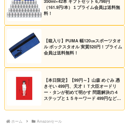
350ml×42本 ギフトセット 6,798円
（161.9円/本）１プライム会員は送料無
料！
【箱入り】PUMA 幅120㎝スポーツタオ
ル ボックスタオル 実質520円！プライム
会員は送料無料！
【本日限定】【99円～】山森 めぐみ 憑
きそい 499円、天才ＩＴ大臣オードリ
ー・タンが初めて明かす 問題解決の４
ステップと１５キーワード 499円など30
作品！【Kindleセール】
ホーム
Amazonセール