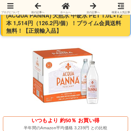
【ワインとの相性に定評】アクアパンナ
ブログについて
前の記事へ
ホームへ
次の記事へ
検索＆人気記事
(ACQUA PANNA) 天然水 中硬水 PET 1.0L×12
本 1,514円（126.2円/個）！プライム会員送料
無料！【正規輸入品】
いつもより 約50％ お買い得
半年間のAmazon平均価格 3,239円 との比較