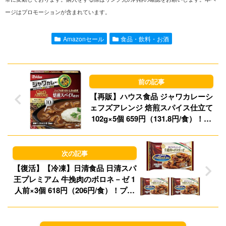
ージはプロモーションが含まれています。
e
i
t
e
l
o
s
Amazonセール
食品・飲料・お酒
d
k
o
y
n
【再販】ハウス食品 ジャワカレーシ
ェフズアレンジ 焙煎スパイス仕立て
102g×5個 659円（131.8円/食）！プ
ライム会員は送料無料！
【復活】【冷凍】日清食品 日清スパ
王プレミアム 牛挽肉のボロネ－ゼ 1
人前×3個 618円（206円/食）！プラ
イム会員は送料無料！