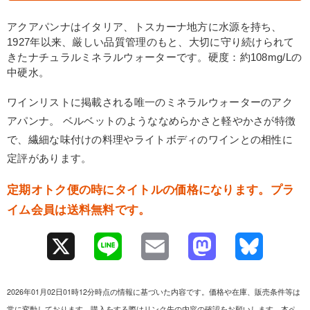
アクアパンナはイタリア、トスカーナ地方に水源を持ち、
1927年以来、厳しい品質管理のもと、大切に守り続けられて
きたナチュラルミネラルウォーターです。硬度：約108mg/Lの
中硬水。
ワインリストに掲載される唯一のミネラルウォーターのアク
アパンナ。 ベルベットのようななめらかさと軽やかさが特徴
で、繊細な味付けの料理やライトボディのワインとの相性に
定評があります。
定期オトク便の時にタイトルの価格になります。プラ
イム会員は送料無料です。
X
L
E
M
B
i
m
a
l
2026年01月02日01時12分時点の情報に基づいた内容です。価格や在庫、販売条件等は
n
a
s
u
常に変動しております。購入をする際はリンク先の内容の確認をお願いします。本ペ