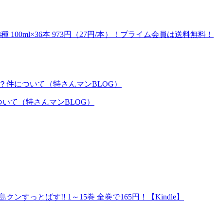
種 100ml×36本 973円（27円/本）！プライム会員は送料無料！
いて（特さんマンBLOG）
すっとばす!! 1～15巻 全巻で165円！【Kindle】