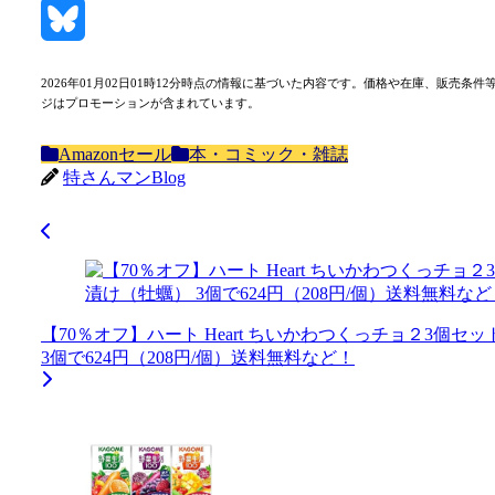
Mastodon
Bluesky
2026年01月02日01時12分時点の情報に基づいた内容です。価格や在庫、販
ジはプロモーションが含まれています。
Amazonセール
本・コミック・雑誌
特さんマンBlog
【70％オフ】ハート Heart ちいかわつくっチョ２3個セ
3個で624円（208円/個）送料無料など！