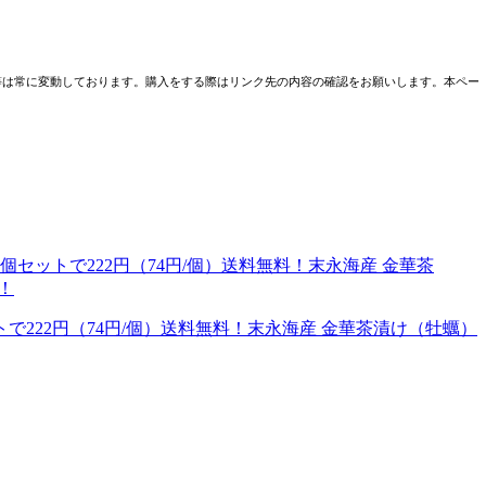
売条件等は常に変動しております。購入をする際はリンク先の内容の確認をお願いします。本ペー
ットで222円（74円/個）送料無料！末永海産 金華茶漬け（牡蠣）