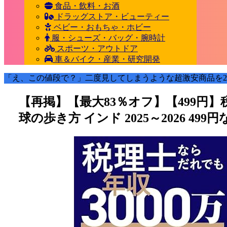
食品・飲料・お酒
ドラッグストア・ビューティー
ベビー・おもちゃ・ホビー
服・シューズ・バッグ・腕時計
スポーツ・アウトドア
車＆バイク・産業・研究開発
「え、この値段で？」二度見してしまうような超激安商品を2
【再掲】【最大83％オフ】【499円】税
球の歩き方 インド 2025～2026 49