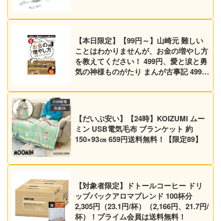
【本日限定】【99円～】山崎元 難しい
ことはわかりませんが、お金の増やし方
を教えてください！ 499円、愛と涙と勇
気の神様ものがたり まんが古事記 499円
など30作品！【Kindleセール】
【だいぶ安い】【24時】KOIZUMI ムー
ミン USB電気毛布 ブランケット 約
150×93㎝ 659円送料無料！【限定89】
【対象者限定】ドトールコーヒー ドリ
ップパックアロマブレンド 100杯分
2,305円（23.1円/杯）（2,166円、21.7円/
杯）！プライム会員は送料無料！