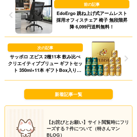
n
EdoErgo 跳ね上げ式アームレスト
採用オフィスチェア 椅子 無段階昇
降 6,099円送料無料！
サッポロ ヱビス 2種11本 飲み比べ
クリエイティブブリュー ギフトセッ
ト 350ml×11本 ギフトBox入り
1,957円（177.9円/本）！プライム会
員送料無料！
新着記事一覧
【お詫びとお願い】サイト閲覧時にフリ
ーズする？件について（特さんマン
BLOG）