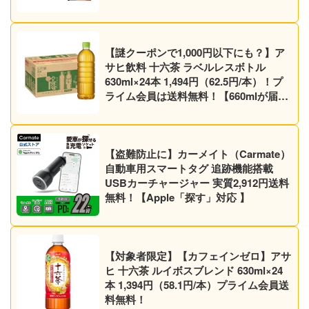
【謎クーポンで1,000円以下にも？】ア
サヒ飲料 十六茶 ラベルレスボトル
630ml×24本 1,494円（62.5円/本）！プ
ライム会員は送料無料！【660mlが届く
かも】【ノンカフェイン】
【盗難防止に】カーメイト（Carmate）
自動車用スマートタグ 追跡機能搭載
USBカーチャージャー 実質2,912円送料
無料！【Apple「探す」対応 】
【対象者限定】【カフェインゼロ】アサ
ヒ 十六茶 ルイボスブレンド 630ml×24
本 1,394円（58.1円/本）プライム会員送
料無料！