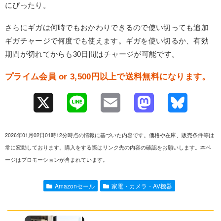
にぴったり。
さらにギガは何時でもおかわりできるので使い切っても追加
ギガチャージで何度でも使えます。ギガを使い切るか、有効
期間が切れてからも30日間はチャージが可能です。
プライム会員 or 3,500円以上で送料無料になります。
X
L
E
M
B
i
m
a
l
2026年01月02日01時12分時点の情報に基づいた内容です。価格や在庫、販売条件等は
n
a
s
u
常に変動しております。購入をする際はリンク先の内容の確認をお願いします。本ペ
ージはプロモーションが含まれています。
e
i
t
e
l
o
s
Amazonセール
家電・カメラ・AV機器
d
k
o
y