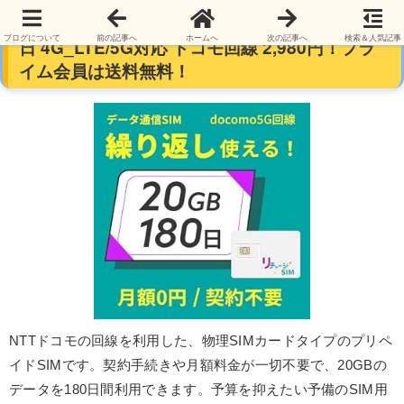
【プリペイドSIM】リチャージSIM 20GB 180
ブログについて
前の記事へ
ホームへ
次の記事へ
検索＆人気記事
日 4G_LTE/5G対応 ドコモ回線 2,980円！プラ
イム会員は送料無料！
NTTドコモの回線を利用した、物理SIMカードタイプのプリペ
イドSIMです。契約手続きや月額料金が一切不要で、20GBの
データを180日間利用できます。予算を抑えたい予備のSIM用