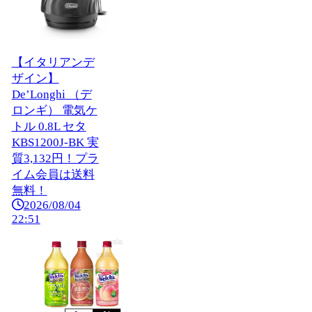
【イタリアンデ
ザイン】
De’Longhi （デ
ロンギ） 電気ケ
トル 0.8L セタ
KBS1200J-BK 実
質3,132円！プラ
イム会員は送料
無料！
2026/08/04
22:51