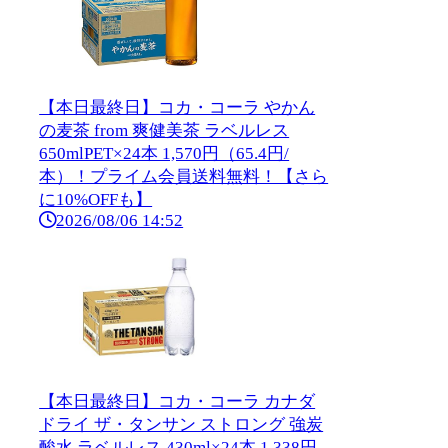
【本日最終日】コカ・コーラ やかん
の麦茶 from 爽健美茶 ラベルレス
650mlPET×24本 1,570円（65.4円/
本）！プライム会員送料無料！【さら
に10%OFFも】
2026/08/06 14:52
【本日最終日】コカ・コーラ カナダ
ドライ ザ・タンサン ストロング 強炭
酸水 ラベルレス 430ml×24本 1,338円