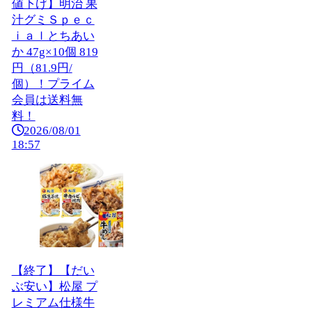
値下げ】明治 果
汁グミＳｐｅｃ
ｉａｌとちあい
か 47g×10個 819
円（81.9円/
個）！プライム
会員は送料無
料！
2026/08/01
18:57
【終了】【だい
ぶ安い】松屋 プ
レミアム仕様牛