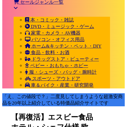
セールジャンル一覧
本・コミック・雑誌
DVD・ミュージック・ゲーム
家電・カメラ・AV機器
パソコン・オフィス用品
ホーム&キッチン・ペット・DIY
食品・飲料・お酒
ドラッグストア・ビューティー
ベビー・おもちゃ・ホビー
服・シューズ・バッグ・腕時計
スポーツ・アウトドア
車＆バイク・産業・研究開発
「え、この値段で？」二度見してしまうような超激安商
品を20年以上紹介している特価品紹介サイトです
【再復活】エスビー食品