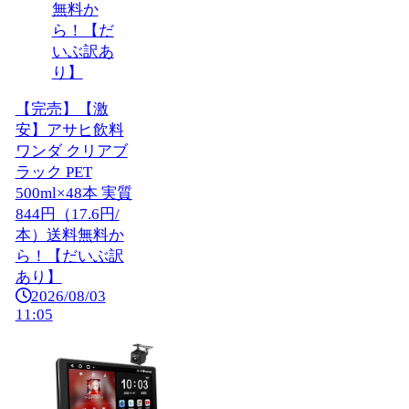
【完売】【激
安】アサヒ飲料
ワンダ クリアブ
ラック PET
500ml×48本 実質
844円（17.6円/
本）送料無料か
ら！【だいぶ訳
あり】
2026/08/03
11:05