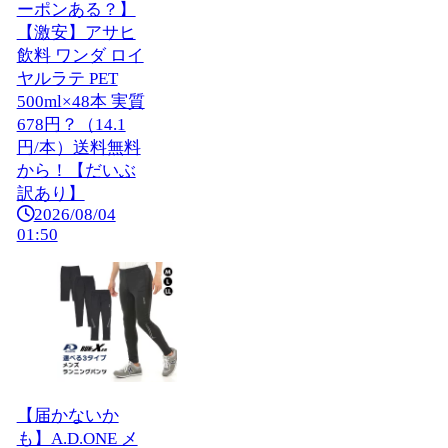
ーポンある？】
【激安】アサヒ
飲料 ワンダ ロイ
ヤルラテ PET
500ml×48本 実質
678円？（14.1
円/本）送料無料
から！【だいぶ
訳あり】
2026/08/04
01:50
【届かないか
も】A.D.ONE メ