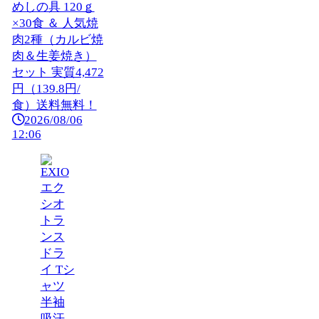
めしの具 120ｇ
×30食 ＆ 人気焼
肉2種（カルビ焼
肉＆生姜焼き）
セット 実質4,472
円（139.8円/
食）送料無料！
2026/08/06
12:06