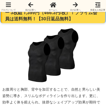
Odoland メンズ加圧タンクトップ 加圧インナ
ブログについて
前の記事へ
ホームへ
次の記事へ
検索＆人気記事
ー 3枚組 1,399円（466.3円/枚）！プライム会
員は送料無料！【30日返品無料】
お腹周りと胸部、背中を加圧することで、自然と男らしい美
姿勢に導き、スリムなボディラインを作り出します。更に、
効率よく体を鍛えられ、抜群なシェイプアップ効果が期待で