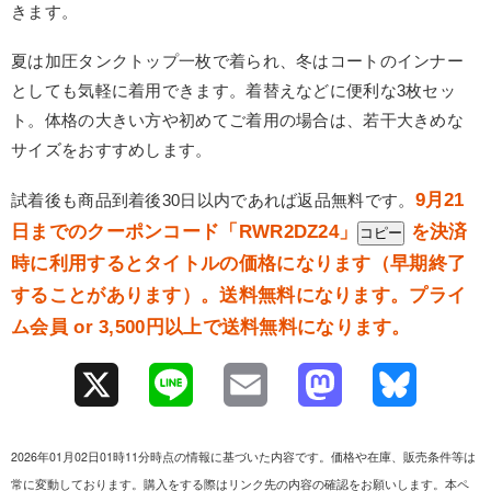
きます。
夏は加圧タンクトップ一枚で着られ、冬はコートのインナー
としても気軽に着用できます。着替えなどに便利な3枚セッ
ト。体格の大きい方や初めてご着用の場合は、若干大きめな
サイズをおすすめします。
9月21
試着後も商品到着後30日以内であれば返品無料です。
日までのクーポンコード「
RWR2DZ24
」
を決済
コピー
時に利用するとタイトルの価格になります（早期終了
することがあります）。送料無料になります。プライ
ム会員 or 3,500円以上で送料無料になります。
X
L
E
M
B
i
m
a
l
2026年01月02日01時11分時点の情報に基づいた内容です。価格や在庫、販売条件等は
n
a
s
u
常に変動しております。購入をする際はリンク先の内容の確認をお願いします。本ペ