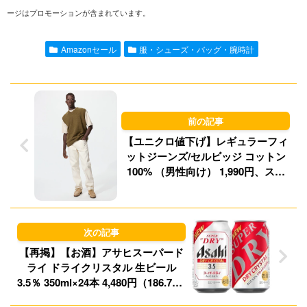
ージはプロモーションが含まれています。
e
i
t
e
l
o
s
Amazonセール
服・シューズ・バッグ・腕時計
d
k
o
y
n
【ユニクロ値下げ】レギュラーフィ
ットジーンズ/セルビッジ コットン
100% （男性向け） 1,990円、スマ
ートフレアパンツ（女性向け）
1,990円など！
【再掲】【お酒】アサヒスーパード
ライ ドライクリスタル 生ビール
3.5％ 350ml×24本 4,480円（186.7円/
本）！プライム会員送料無料！