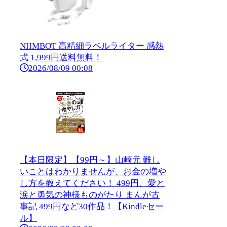
NIIMBOT 高精細ラベルライター 感熱
式 1,999円送料無料！
2026/08/09 00:08
【本日限定】【99円～】山崎元 難し
いことはわかりませんが、お金の増や
し方を教えてください！ 499円、愛と
涙と勇気の神様ものがたり まんが古
事記 499円など30作品！【Kindleセー
ル】