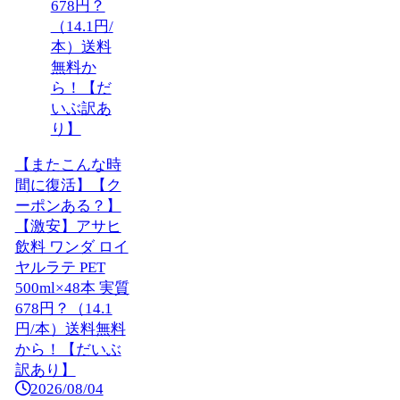
【またこんな時
間に復活】【ク
ーポンある？】
【激安】アサヒ
飲料 ワンダ ロイ
ヤルラテ PET
500ml×48本 実質
678円？（14.1
円/本）送料無料
から！【だいぶ
訳あり】
2026/08/04