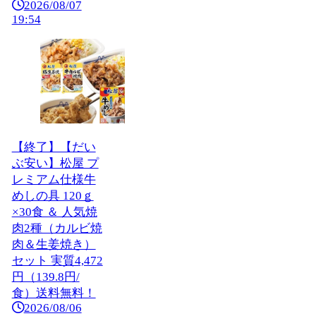
2026/08/07
19:54
【終了】【だい
ぶ安い】松屋 プ
レミアム仕様牛
めしの具 120ｇ
×30食 ＆ 人気焼
肉2種（カルビ焼
肉＆生姜焼き）
セット 実質4,472
円（139.8円/
食）送料無料！
2026/08/06