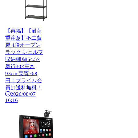
【再掲】【耐荷
重注意】不二貿
易 4段オープン
ラック シェルフ
収納棚 幅54.5×
奥行30×高さ
93cm 実質768
円！プライム会
員は送料無料！
2026/08/07
16:16