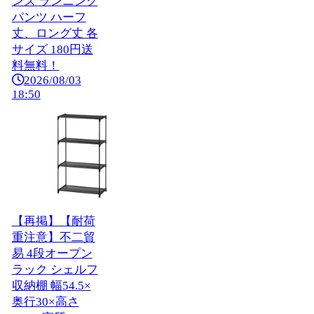
ンズ ランニング
パンツ ハーフ
丈、ロング丈 各
サイズ 180円送
料無料！
2026/08/03
18:50
【再掲】【耐荷
重注意】不二貿
易 4段オープン
ラック シェルフ
収納棚 幅54.5×
奥行30×高さ