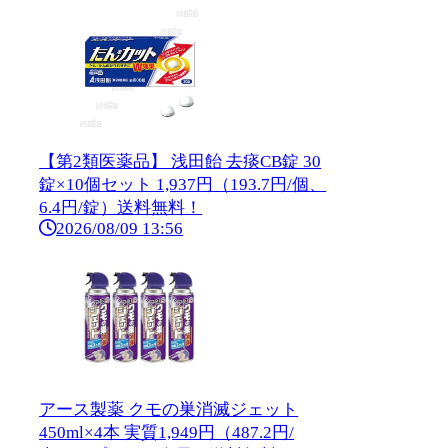
【第2類医薬品】 浅田飴 去痰CB錠 30
錠×10個セット 1,937円（193.7円/個、
6.4円/錠）送料無料！
2026/08/09 13:56
アース製薬 クモの巣消滅ジェット
450ml×4本 実質1,949円（487.2円/