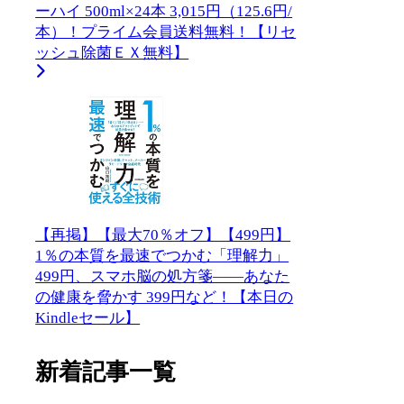
ーハイ 500ml×24本 3,015円（125.6円/
本）！プライム会員送料無料！【リセ
ッシュ除菌ＥＸ無料】
【再掲】【最大70％オフ】【499円】
1％の本質を最速でつかむ「理解力」
499円、スマホ脳の処方箋――あなた
の健康を脅かす 399円など！【本日の
Kindleセール】
新着記事一覧