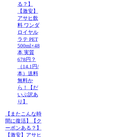
【またこんな時
間に復活】【ク
ーポンある？】
【激安】アサヒ