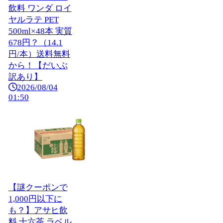
飲料 ワンダ ロイ
ヤルラテ PET
500ml×48本 実質
678円？（14.1
円/本）送料無料
から！【だいぶ
訳あり】
2026/08/04
01:50
【謎クーポンで
1,000円以下に
も？】アサヒ飲
料 十六茶 ラベル