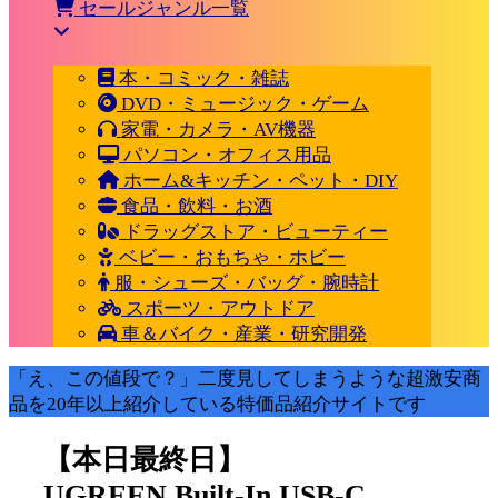
セールジャンル一覧
本・コミック・雑誌
DVD・ミュージック・ゲーム
家電・カメラ・AV機器
パソコン・オフィス用品
ホーム&キッチン・ペット・DIY
食品・飲料・お酒
ドラッグストア・ビューティー
ベビー・おもちゃ・ホビー
服・シューズ・バッグ・腕時計
スポーツ・アウトドア
車＆バイク・産業・研究開発
「え、この値段で？」二度見してしまうような超激安商
品を20年以上紹介している特価品紹介サイトです
【本日最終日】
UGREEN Built-In USB-C