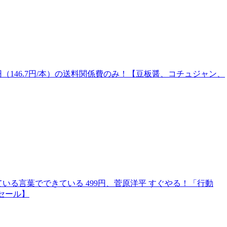
320円（146.7円/本）の送料関係費のみ！【豆板醤、コチュジャン、
いる言葉でできている 499円、菅原洋平 すぐやる！「行動
eセール】