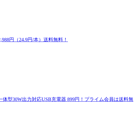
,988円（24.9円/本）送料無料！
ル一体型30W出力対応USB充電器 899円！プライム会員は送料無