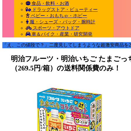
食品・飲料・お酒
ドラッグストア・ビューティー
ベビー・おもちゃ・ホビー
服・シューズ・バッグ・腕時計
スポーツ・アウトドア
車＆バイク・産業・研究開発
「え、この値段で？」二度見してしまうような超激安商品を2
明治フルーツ・明治いちご たまごっちコ
（269.5円/箱）の送料関係費のみ！