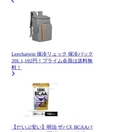
Leechatwin 保冷リュック 保冷バック
20L 1,192円！プライム会員は送料無
料！
【だいぶ安い】明治 ザバス BCAAパ