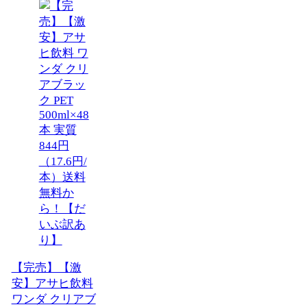
【完売】【激
安】アサヒ飲料
ワンダ クリアブ