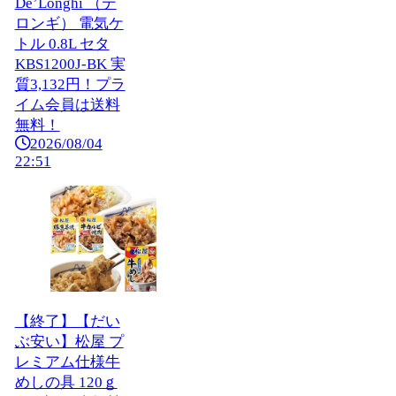
De’Longhi （デ
ロンギ） 電気ケ
トル 0.8L セタ
KBS1200J-BK 実
質3,132円！プラ
イム会員は送料
無料！
2026/08/04
22:51
【終了】【だい
ぶ安い】松屋 プ
レミアム仕様牛
めしの具 120ｇ