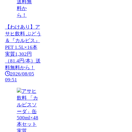
【わけあり】ア
サヒ飲料 ぶどう
＆『カルピス』
PET 1.5L×16本
実質1,302円
（81.4円/本）送
料無料から！
2026/08/05
09:51