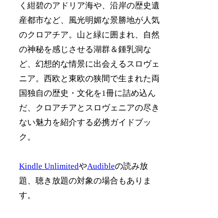
く紺碧のアドリア海や、沿岸の歴史遺
産都市など、風光明媚な景勝地が人気
のクロアチア。山と緑に囲まれ、自然
の神秘を感じさせる湖群＆鍾乳洞な
ど、幻想的な情景に出会えるスロヴェ
ニア。西欧と東欧の狭間で生まれた両
国独自の歴史・文化を1冊に詰め込ん
だ、クロアチアとスロヴェニアの尽き
ない魅力を紹介する必携ガイドブッ
ク。
Kindle Unlimited
や
Audible
の読み放
題、聴き放題の対象の場合もありま
す。