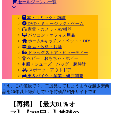
セールジャンル一覧
本・コミック・雑誌
DVD・ミュージック・ゲーム
家電・カメラ・AV機器
パソコン・オフィス用品
ホーム&キッチン・ペット・DIY
食品・飲料・お酒
ドラッグストア・ビューティー
ベビー・おもちゃ・ホビー
服・シューズ・バッグ・腕時計
スポーツ・アウトドア
車＆バイク・産業・研究開発
「え、この値段で？」二度見してしまうような超激安商
品を20年以上紹介している特価品紹介サイトです
【再掲】【最大81％オ