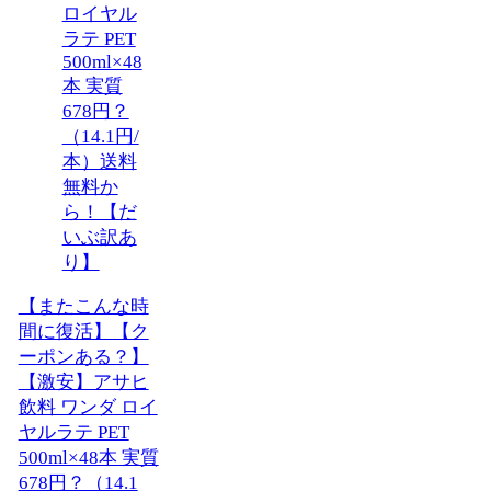
【またこんな時
間に復活】【ク
ーポンある？】
【激安】アサヒ
飲料 ワンダ ロイ
ヤルラテ PET
500ml×48本 実質
678円？（14.1