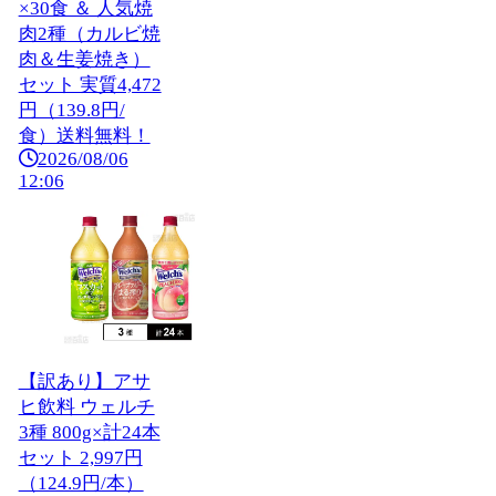
×30食 ＆ 人気焼
肉2種（カルビ焼
肉＆生姜焼き）
セット 実質4,472
円（139.8円/
食）送料無料！
2026/08/06
12:06
【訳あり】アサ
ヒ飲料 ウェルチ
3種 800g×計24本
セット 2,997円
（124.9円/本）