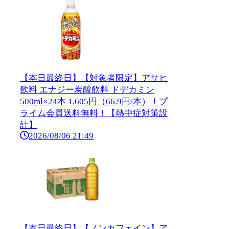
【本日最終日】【対象者限定】アサヒ
飲料 エナジー炭酸飲料 ドデカミン
500ml×24本 1,605円（66.9円/本）！プ
ライム会員送料無料！【熱中症対策設
計】
2026/08/06 21:49
【本日最終日】【ノンカフェイン】ア