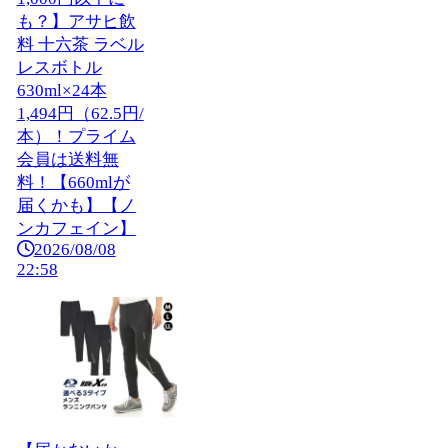
も？】アサヒ飲
料 十六茶 ラベル
レスボトル
630ml×24本
1,494円（62.5円/
本）！プライム
会員は送料無
料！【660mlが
届くかも】【ノ
ンカフェイン】
2026/08/08
22:58