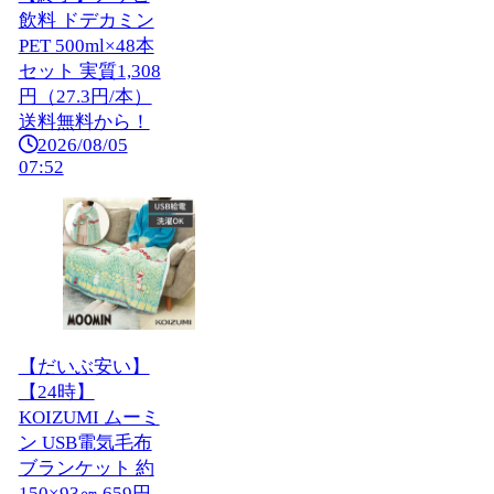
飲料 ドデカミン
PET 500ml×48本
セット 実質1,308
円（27.3円/本）
送料無料から！
2026/08/05
07:52
【だいぶ安い】
【24時】
KOIZUMI ムーミ
ン USB電気毛布
ブランケット 約
150×93㎝ 659円