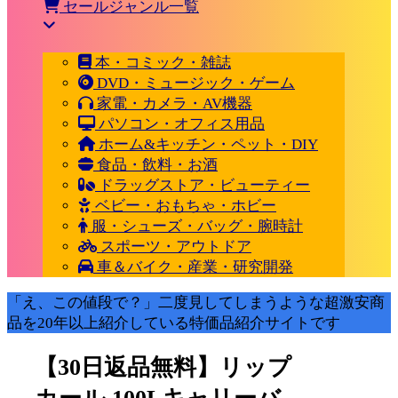
セールジャンル一覧
本・コミック・雑誌
DVD・ミュージック・ゲーム
家電・カメラ・AV機器
パソコン・オフィス用品
ホーム&キッチン・ペット・DIY
食品・飲料・お酒
ドラッグストア・ビューティー
ベビー・おもちゃ・ホビー
服・シューズ・バッグ・腕時計
スポーツ・アウトドア
車＆バイク・産業・研究開発
「え、この値段で？」二度見してしまうような超激安商
品を20年以上紹介している特価品紹介サイトです
【30日返品無料】リップ