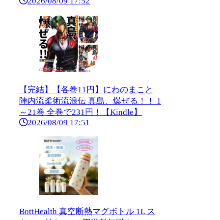
2026/08/09 17:52
【完結】【各巻11円】にわのまこと
陣内流柔術流浪伝 真島、爆ぜる！！ 1
～21巻 全巻で231円！【Kindle】
2026/08/09 17:51
BottHealth 真空断熱マグボトル 1L ス