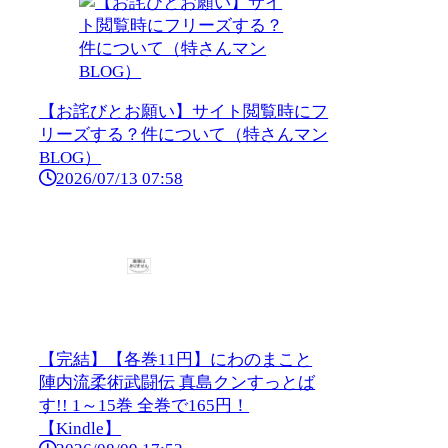
【お詫びとお願い】サイト閲覧時にフ
リーズする？件について（特さんマン
BLOG）
2026/07/13 07:58
【完結】【各巻11円】にわのまこと
陣内流柔術武闘伝 真島クンすっとば
す!! 1～15巻 全巻で165円！
【Kindle】