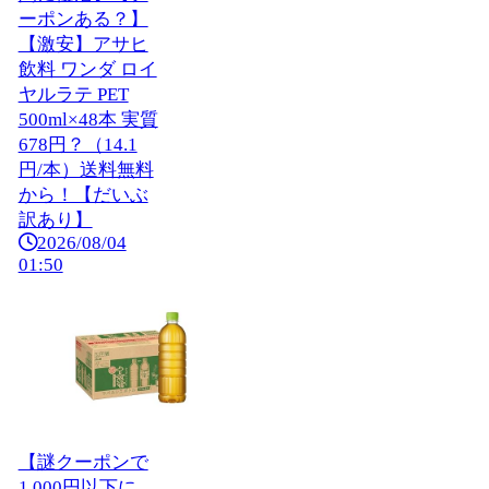
ーポンある？】
【激安】アサヒ
飲料 ワンダ ロイ
ヤルラテ PET
500ml×48本 実質
678円？（14.1
円/本）送料無料
から！【だいぶ
訳あり】
2026/08/04
01:50
【謎クーポンで
1,000円以下に