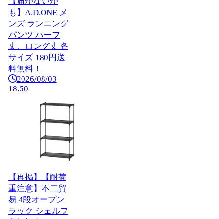
【届かないか
も】A.D.ONE メ
ンズ ランニング
パンツ ハーフ
丈、ロング丈 各
サイズ 180円送
料無料！
2026/08/03
18:50
【再掲】【耐荷
重注意】不二貿
易 4段オープン
ラック シェルフ