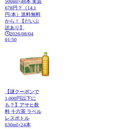
500ml×48本 実質
678円？（14.1
円/本）送料無料
から！【だいぶ
訳あり】
2026/08/04
01:50
【謎クーポンで
1,000円以下に
も？】アサヒ飲
料 十六茶 ラベル
レスボトル
630ml×24本