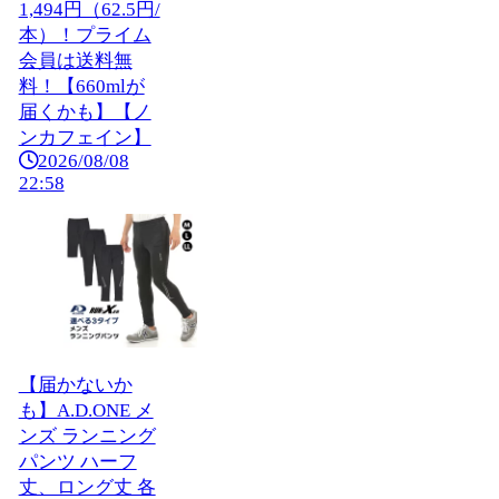
1,494円（62.5円/
本）！プライム
会員は送料無
料！【660mlが
届くかも】【ノ
ンカフェイン】
2026/08/08
22:58
【届かないか
も】A.D.ONE メ
ンズ ランニング
パンツ ハーフ
丈、ロング丈 各