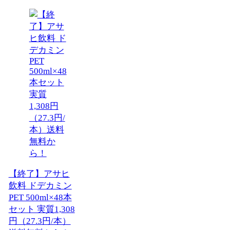
【終了】アサヒ
飲料 ドデカミン
PET 500ml×48本
セット 実質1,308
円（27.3円/本）