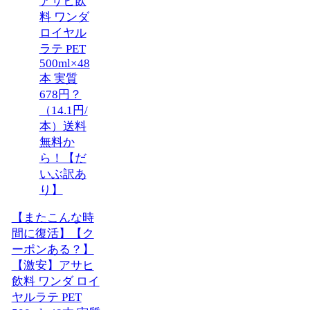
【またこんな時
間に復活】【ク
ーポンある？】
【激安】アサヒ
飲料 ワンダ ロイ
ヤルラテ PET