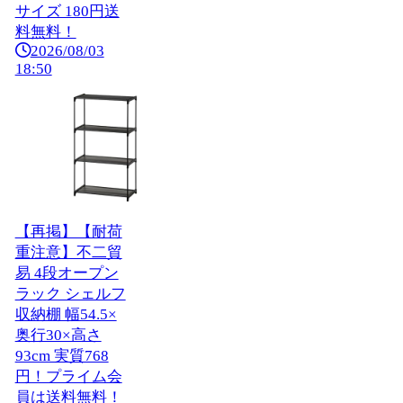
サイズ 180円送
料無料！
2026/08/03
18:50
【再掲】【耐荷
重注意】不二貿
易 4段オープン
ラック シェルフ
収納棚 幅54.5×
奥行30×高さ
93cm 実質768
円！プライム会
員は送料無料！