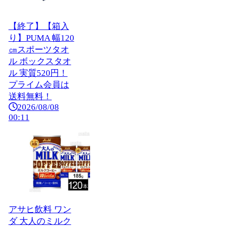
【終了】【箱入
り】PUMA 幅120
㎝スポーツタオ
ル ボックスタオ
ル 実質520円！
プライム会員は
送料無料！
2026/08/08
00:11
アサヒ飲料 ワン
ダ 大人のミルク