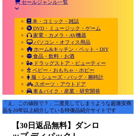
セールジャンル一覧
本・コミック・雑誌
DVD・ミュージック・ゲーム
家電・カメラ・AV機器
パソコン・オフィス用品
ホーム&キッチン・ペット・DIY
食品・飲料・お酒
ドラッグストア・ビューティー
ベビー・おもちゃ・ホビー
服・シューズ・バッグ・腕時計
スポーツ・アウトドア
車＆バイク・産業・研究開発
「え、この値段で？」二度見してしまうような超激安商
品を20年以上紹介している特価品紹介サイトです
【30日返品無料】ダンロ