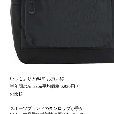
いつもより 約84％ お買い得
半年間のAmazon平均価格 6,930円 と
の比較
スポーツブランドのダンロップが手が