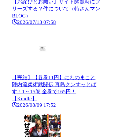
【お詫びとお願い】サイト閲覧時にフ
リーズする？件について（特さんマン
BLOG）
2026/07/13 07:58
【完結】【各巻11円】にわのまこと
陣内流柔術武闘伝 真島クンすっとば
す!! 1～15巻 全巻で165円！
【Kindle】
2026/08/09 17:52