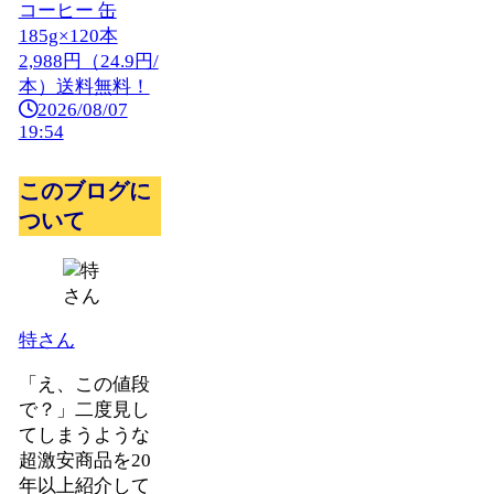
コーヒー 缶
185g×120本
2,988円（24.9円/
本）送料無料！
2026/08/07
19:54
このブログに
ついて
特さん
「え、この値段
で？」二度見し
てしまうような
超激安商品を20
年以上紹介して