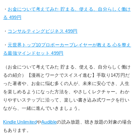
・
お金について考えてみた 貯まる、使える、自分らしく働け
る 499円
・
コンサルティングビジネス 499円
・
元世界トップ10プロポーカープレイヤーが教える 心を整え
る最強マインドセット 499円
（お金について考えてみた 貯まる、使える、自分らしく働け
るの紹介）【漫画とワークでスイスイ進む】手取り14万円だ
った著者や、お金に悩む多くの人が、未来に安心でき、人生
を楽しめるようになった方法を、やさしくレクチャー。わか
りやすいステップに沿って、楽しい書き込み式ワークを行い
ながら、一緒に進んでいきましょう。
Kindle Unlimited
や
Audible
の読み放題、聴き放題の対象の場合
もあります。