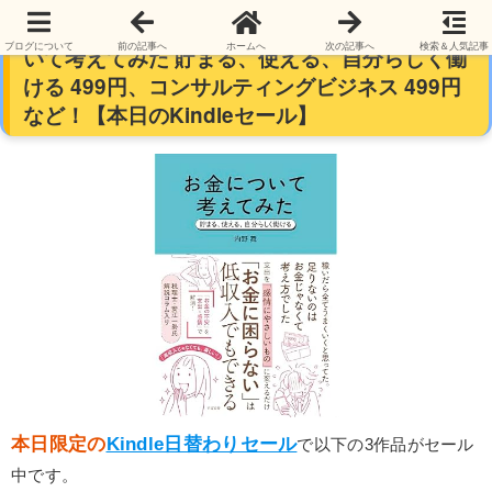
【再掲】【最大73％オフ】【499円】お金につ
ブログについて
前の記事へ
ホームへ
次の記事へ
検索＆人気記事
いて考えてみた 貯まる、使える、自分らしく働
ける 499円、コンサルティングビジネス 499円
など！【本日のKindleセール】
本日限定の
Kindle日替わりセール
で以下の3作品がセール
中です。