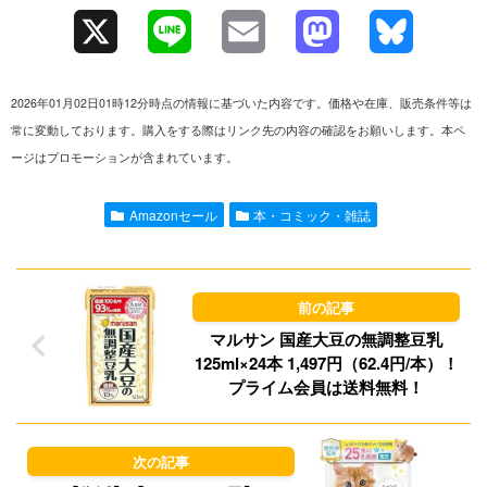
X
L
E
M
B
i
m
a
l
2026年01月02日01時12分時点の情報に基づいた内容です。価格や在庫、販売条件等は
n
a
s
u
常に変動しております。購入をする際はリンク先の内容の確認をお願いします。本ペ
ージはプロモーションが含まれています。
e
i
t
e
l
o
s
Amazonセール
本・コミック・雑誌
d
k
o
y
n
マルサン 国産大豆の無調整豆乳
125ml×24本 1,497円（62.4円/本）！
プライム会員は送料無料！