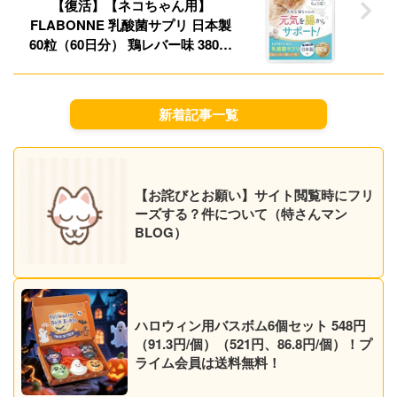
【復活】【ネコちゃん用】
FLABONNE 乳酸菌サプリ 日本製
60粒（60日分） 鶏レバー味 380円
（6.3円/日～）（332円、5.5円/日
～）！プライム会員は送料無料！
新着記事一覧
【お詫びとお願い】サイト閲覧時にフリ
ーズする？件について（特さんマン
BLOG）
ハロウィン用バスボム6個セット 548円
（91.3円/個）（521円、86.8円/個）！プ
ライム会員は送料無料！