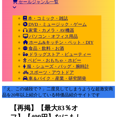
セールジャンル一覧
本・コミック・雑誌
DVD・ミュージック・ゲーム
家電・カメラ・AV機器
パソコン・オフィス用品
ホーム&キッチン・ペット・DIY
食品・飲料・お酒
ドラッグストア・ビューティー
ベビー・おもちゃ・ホビー
服・シューズ・バッグ・腕時計
スポーツ・アウトドア
車＆バイク・産業・研究開発
「え、この値段で？」二度見してしまうような超激安商
品を20年以上紹介している特価品紹介サイトです
【再掲】【最大83％オ