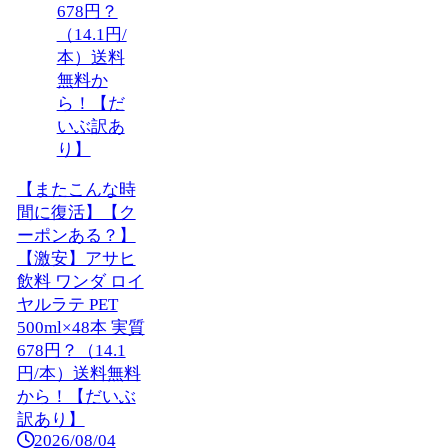
【またこんな時
間に復活】【ク
ーポンある？】
【激安】アサヒ
飲料 ワンダ ロイ
ヤルラテ PET
500ml×48本 実質
678円？（14.1
円/本）送料無料
から！【だいぶ
訳あり】
2026/08/04