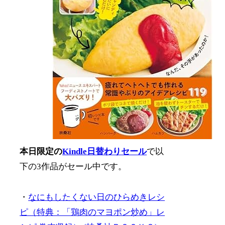
本日限定の
Kindle日替わりセール
で以
下の3作品がセール中です。
・
なにもしたくない日のひらめきレシ
ピ（特典：「鶏肉のマヨポン炒め」レ