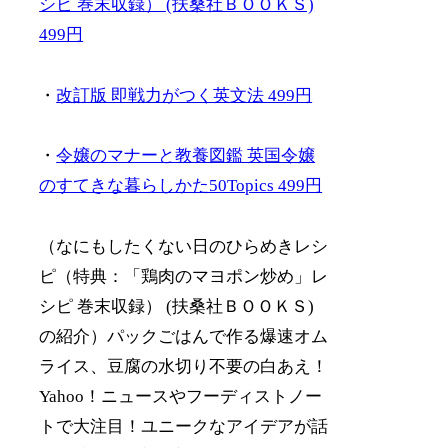
シピ 巻末収録） (扶桑社ＢＯＯＫＳ)
499円
・
改訂版 即戦力がつく英文法 499円
・
令嬢のマナーと教養図鑑 英国令嬢
のすてきな暮らしかた50Topics 499円
（なにもしたくない日のひらめきレシ
ピ（特典：「鶏肉のマヨポン炒め」レ
シピ 巻末収録） (扶桑社ＢＯＯＫＳ)
の紹介）パックごはんで作る爆速オム
ライス、豆腐の水切り不要の白あえ！
Yahoo！ニュースやフーディストノー
トで大注目！ユニークなアイデアが話