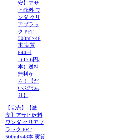
【完売】【激
安】アサヒ飲料
ワンダ クリアブ
ラック PET
500ml×48本 実質