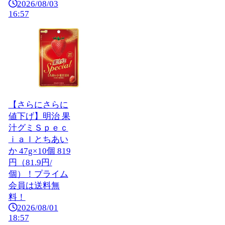
2026/08/03
16:57
【さらにさらに
値下げ】明治 果
汁グミＳｐｅｃ
ｉａｌとちあい
か 47g×10個 819
円（81.9円/
個）！プライム
会員は送料無
料！
2026/08/01
18:57