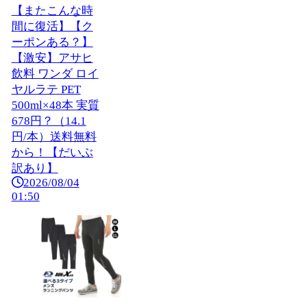
【またこんな時
間に復活】【ク
ーポンある？】
【激安】アサヒ
飲料 ワンダ ロイ
ヤルラテ PET
500ml×48本 実質
678円？（14.1
円/本）送料無料
から！【だいぶ
訳あり】
2026/08/04
01:50