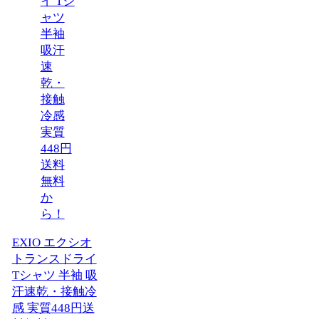
EXIO エクシオ
トランスドライ
Tシャツ 半袖 吸
汗速乾・接触冷
感 実質448円送