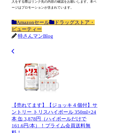
入をする際はリンク先の内容の確認をお願いします。本ペ
ージはプロモーションが含まれています。
Amazonセール
ドラッグストア・
ビューティー
特さんマンBlog
【売れてます】【ジョッキ４個付】サ
ントリー トリスハイボール 350ml×24
本 缶 3,878円（ハイボールだけで
161.6円/本）！プライム会員送料無
料！