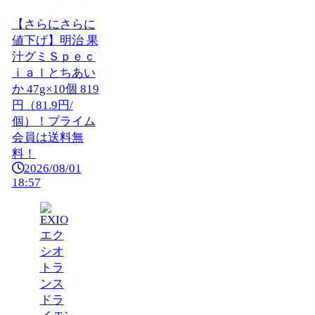
【さらにさらに
値下げ】明治 果
汁グミＳｐｅｃ
ｉａｌとちあい
か 47g×10個 819
円（81.9円/
個）！プライム
会員は送料無
料！
2026/08/01
18:57