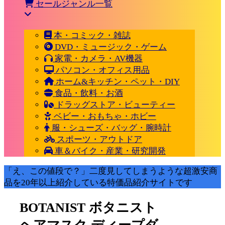
セールジャンル一覧
本・コミック・雑誌
DVD・ミュージック・ゲーム
家電・カメラ・AV機器
パソコン・オフィス用品
ホーム&キッチン・ペット・DIY
食品・飲料・お酒
ドラッグストア・ビューティー
ベビー・おもちゃ・ホビー
服・シューズ・バッグ・腕時計
スポーツ・アウトドア
車＆バイク・産業・研究開発
「え、この値段で？」二度見してしまうような超激安商
品を20年以上紹介している特価品紹介サイトです
BOTANIST ボタニスト