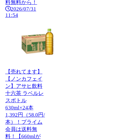
料無料から！
2026/07/31
11:54
【売れてます】
【ノンカフェイ
ン】アサヒ飲料
十六茶 ラベルレ
スボトル
630ml×24本
1,392円（58.0円/
本）！プライム
会員は送料無
料！【660mlが