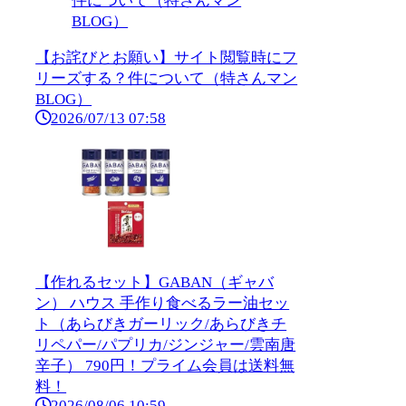
【お詫びとお願い】サイト閲覧時にフ
リーズする？件について（特さんマン
BLOG）
2026/07/13 07:58
【作れるセット】GABAN（ギャバ
ン） ハウス 手作り食べるラー油セッ
ト（あらびきガーリック/あらびきチ
リペパー/パプリカ/ジンジャー/雲南唐
辛子） 790円！プライム会員は送料無
料！
2026/08/06 10:59