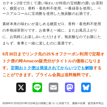
カテキン2倍で渋くて濃い味わいが特長の宝焼酎の濃いお茶割
り。糖質ゼロ、香料・着色料不使用。一番緑茶を使用し、ベ
ースアルコールに宝焼酎を使用した無炭酸のお酒です。
素材本来の味わいが楽しめる糖質ゼロ、香料・着色料不使用
の本格緑茶割りです。お食事と一緒に、またお風呂上がり
に、お気軽にお楽しみいただけます。無炭酸なのでお腹にた
まらず、食事と一緒に楽しむのに最適です。
9月30日までリンク先の25％オフクーポン利用で定期オ
トク便の時Amazon販売分がタイトルの価格になりま
す。
定期おトク便は発送されてからいつでも解除
する
ことができます。プライム会員は送料無料です。
X
L
E
M
B
i
m
a
l
2026年01月02日01時12分時点の情報に基づいた内容です。価格や在庫、販売条件等は
n
a
s
u