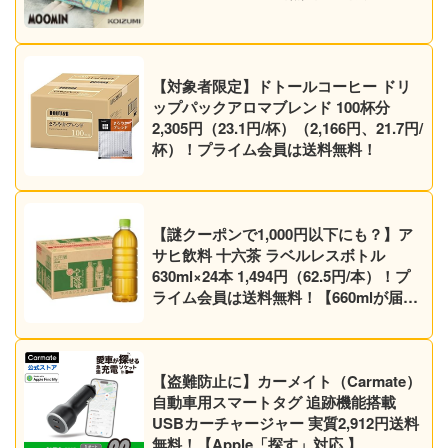
【対象者限定】ドトールコーヒー ドリ
ップパックアロマブレンド 100杯分
2,305円（23.1円/杯）（2,166円、21.7円/
杯）！プライム会員は送料無料！
【謎クーポンで1,000円以下にも？】ア
サヒ飲料 十六茶 ラベルレスボトル
630ml×24本 1,494円（62.5円/本）！プ
ライム会員は送料無料！【660mlが届く
かも】【ノンカフェイン】
【盗難防止に】カーメイト（Carmate）
自動車用スマートタグ 追跡機能搭載
USBカーチャージャー 実質2,912円送料
無料！【Apple「探す」対応 】