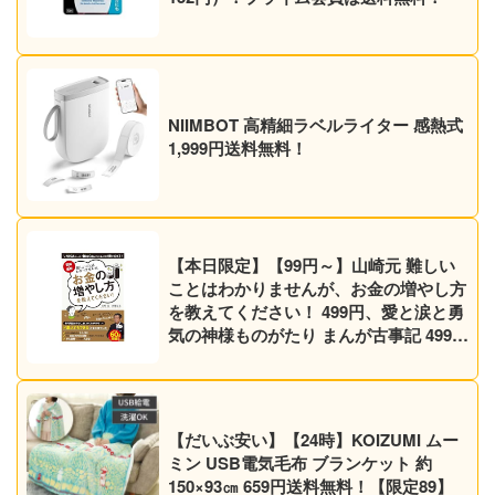
NIIMBOT 高精細ラベルライター 感熱式
1,999円送料無料！
【本日限定】【99円～】山崎元 難しい
ことはわかりませんが、お金の増やし方
を教えてください！ 499円、愛と涙と勇
気の神様ものがたり まんが古事記 499円
など30作品！【Kindleセール】
【だいぶ安い】【24時】KOIZUMI ムー
ミン USB電気毛布 ブランケット 約
150×93㎝ 659円送料無料！【限定89】