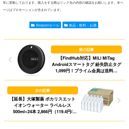
常に変動しております。購入をする際はリンク先の内容の確認をお願いします。本ペ
ージはプロモーションが含まれています。
e
i
t
e
l
o
s
Amazonセール
食品・飲料・お酒
d
k
o
y
n
【FindHub対応】MiLi MiTag
Androidスマートタグ 紛失防止タグ
1,099円！プライム会員は送料無
料！
【延長】大塚製薬 ポカリスエット
イオンウォーター ラベルレス
500ml×24本 2,866円（119.4円/
本）！プライム会員送料無料！