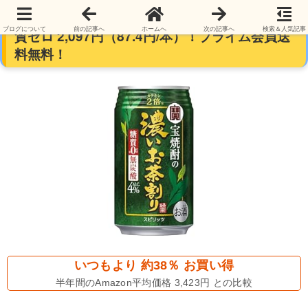
【お酒】宝焼酎の濃いお茶割り 335mlx24本 糖
ブログについて
前の記事へ
ホームへ
次の記事へ
検索＆人気記事
質ゼロ 2,097円（87.4円/本）！プライム会員送
料無料！
いつもより 約38％ お買い得
半年間のAmazon平均価格 3,423円 との比較