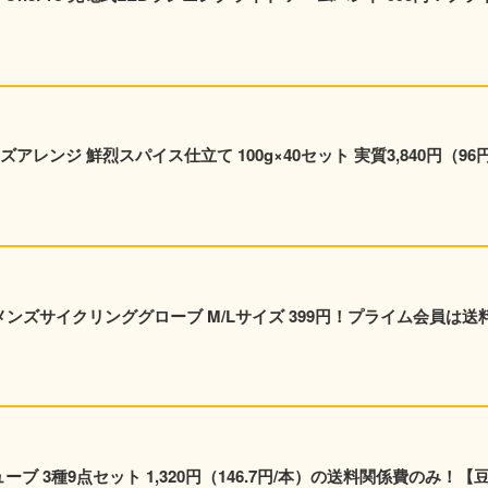
レンジ 鮮烈スパイス仕立て 100g×40セット 実質3,840円（96円
y メンズサイクリンググローブ M/Lサイズ 399円！プライム会員は送
ューブ 3種9点セット 1,320円（146.7円/本）の送料関係費のみ！【