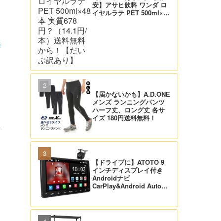
安】アサヒ飲料 ワンダ ロ
イヤルラテ PET 500ml×48
本 実質678円？（14.1円/
本）送料無料から！【だい
ぶ訳あり】
桑
【届かないかも】A.D.ONE
メンズ ランニングパンツ
ハーフ丈、ロング丈 各サ
イズ 180円送料無料！
え
【ドライブに】ATOTO 9
インチディスプレイ付き
Androidナビ
CarPlay&Android Auto対
応 21,995円送料無料！
【バックカメラ付】