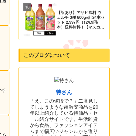
は送
【訳あり】アサヒ飲料 ウ
ェルチ 3種 800g×計24本セ
ット 2,997円（124.9円/
本）送料無料！【マスカッ
ト、グレープ、ピーチ】
このブログについて
かす
特さん
「え、この値段で？」二度見し
てしまうような超激安商品を20
年以上紹介している特価品・セ
ール紹介サイトです。生活雑貨
から食品、ファッションアイテ
ムまで幅広いジャンルから選り
イム