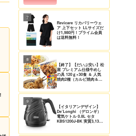
Revicare リカバリーウェ
ア 上下セット LLサイズだ
け1,980円！プライム会員
は送料無料！
【終了】【だいぶ安い】松
屋 プレミアム仕様牛めし
の具 120ｇ×30食 ＆ 人気
焼肉2種（カルビ焼肉＆生
姜焼き）セット 実質4,472
円（139.8円/食）送料無
料！
！
【イタリアンデザイン】
De’Longhi （デロンギ）
電気ケトル 0.8L セタ
KBS1200J-BK 実質3,132
円！プライム会員は送料無
料！