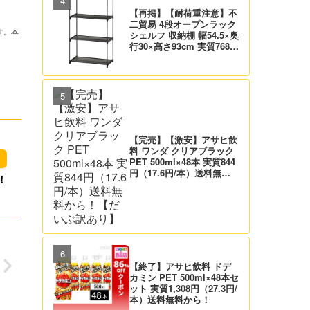
【再掲】【耐荷重注意】不
二貿易 4段オープンラック
す。本
シェルフ 収納棚 幅54.5×奥
行30×高さ93cm 実質768
円！プライム会員は送料無
料！
【完売】【激安】アサヒ飲
料 ワンダ クリアブラック
PET 500ml×48本 実質844
円（17.6円/本）送料無料
！
から！【だいぶ訳あり】
【終了】アサヒ飲料 ドデ
カミン PET 500ml×48本セ
ット 実質1,308円（27.3円/
本）送料無料から！