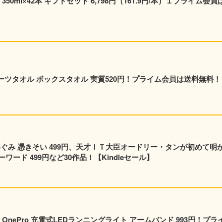
0ml×42本 ギフトセット 6,798円（161.9円/本）１プライム会員
ポーツタオル ボックスタオル 実質520円！プライム会員は送料無料！
めぐみ 憑きそい 499円、天才ＩＴ大臣オードリー・タンが初めて明
ード 499円など30作品！【Kindleセール】
nePro 充電式LEDランニングライト アームバンド 993円！プラ