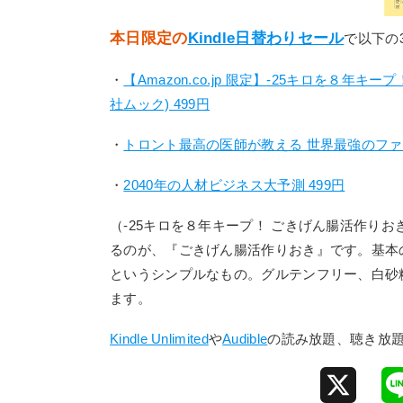
本日限定の
Kindle日替わりセール
で以下の
・
【Amazon.co.jp 限定】-25キロを８
社ムック) 499円
・
トロント最高の医師が教える 世界最強のファス
・
2040年の人材ビジネス大予測 499円
（-25キロを８年キープ！ ごきげん腸活作り
るのが、『ごきげん腸活作りおき』です。基本
というシンプルなもの。グルテンフリー、白砂
ます。
Kindle Unlimited
や
Audible
の読み放題、聴き放
X