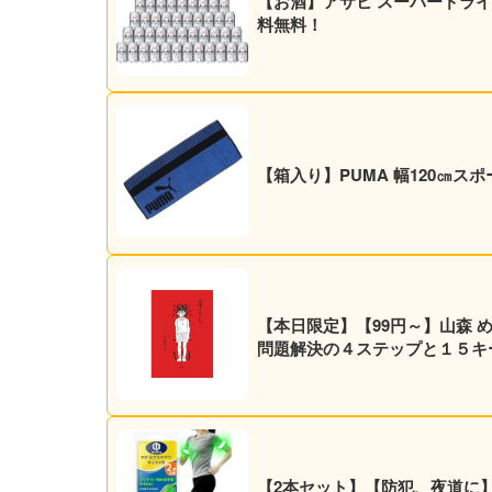
【お酒】アサヒ スーパードライ 35
料無料！
【箱入り】PUMA 幅120㎝ス
【本日限定】【99円～】山森 
問題解決の４ステップと１５キーワ
【2本セット】【防犯、夜道に】O