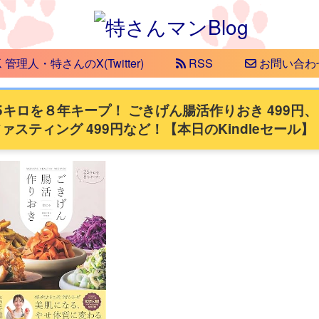
管理人・特さんのX(Twitter)
RSS
お問い合わ
25キロを８年キープ！ ごきげん腸活作りおき 499円
スティング 499円など！【本日のKindleセール】