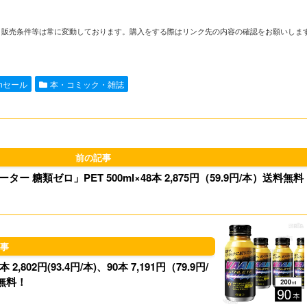
i
m
a
l
や在庫、販売条件等は常に変動しております。購入をする際はリンク先の内容の確認をお願いしま
n
a
s
u
e
i
t
e
onセール
本・コミック・雑誌
l
o
s
d
k
o
y
 糖類ゼロ」PET 500ml×48本 2,875円（59.9円/本）送料無料
n
02円(93.4円/本)、90本 7,191円（79.9円/
無料！