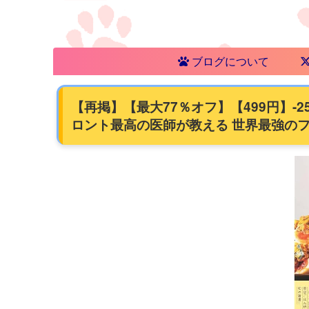
ブログについて
【再掲】【最大77％オフ】【499円】-
ロント最高の医師が教える 世界最強のファ