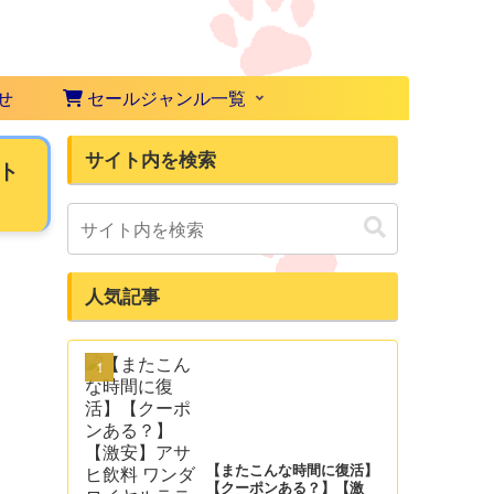
せ
セールジャンル一覧
サイト内を検索
、ト
人気記事
【またこんな時間に復活】
【クーポンある？】【激