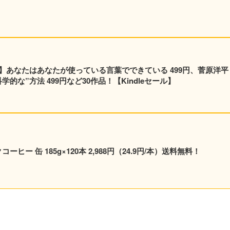
】あなたはあなたが使っている言葉でできている 499円、菅原洋平
的な”方法 499円など30作品！【Kindleセール】
ヒー 缶 185g×120本 2,988円（24.9円/本）送料無料！