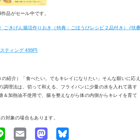
3作品がセール中です。
年キープ！ ごきげん腸活作りおき（特典：ごほうびレシピ２品付き） (扶
ティング 499円
おきの紹介）「食べたい。でもキレイになりたい」そんな願いに応
の調理法は、切って和える、フライパンに少量の水を入れて蒸す
糖＆加熱油不使用で、腸を整えながら体の内側からキレイを育て
題の対象の場合もあります。
L
E
M
B