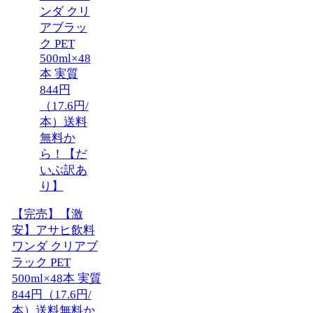
【完売】【激
安】アサヒ飲料
ワンダ クリアブ
ラック PET
500ml×48本 実質
844円（17.6円/
本）送料無料か