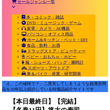
セールジャンル一覧
本・コミック・雑誌
DVD・ミュージック・ゲーム
家電・カメラ・AV機器
パソコン・オフィス用品
ホーム&キッチン・ペット・DIY
食品・飲料・お酒
ドラッグストア・ビューティー
ベビー・おもちゃ・ホビー
服・シューズ・バッグ・腕時計
スポーツ・アウトドア
車＆バイク・産業・研究開発
「え、この値段で？」二度見してしまうような超激安商
品を20年以上紹介している特価品紹介サイトです
【本日最終日】【完結】