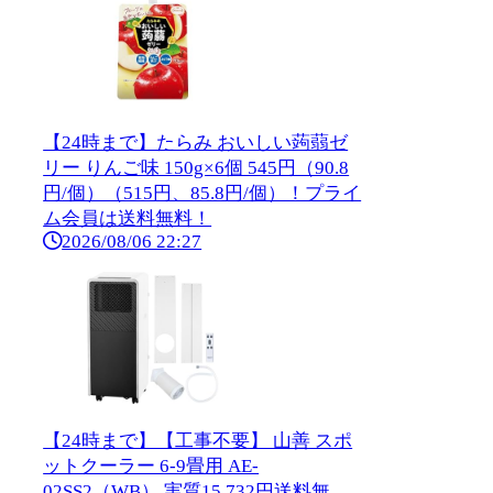
【24時まで】たらみ おいしい蒟蒻ゼ
リー りんご味 150g×6個 545円（90.8
円/個）（515円、85.8円/個）！プライ
ム会員は送料無料！
2026/08/06 22:27
【24時まで】【工事不要】 山善 スポ
ットクーラー 6-9畳用 AE-
02SS2（WB） 実質15,732円送料無