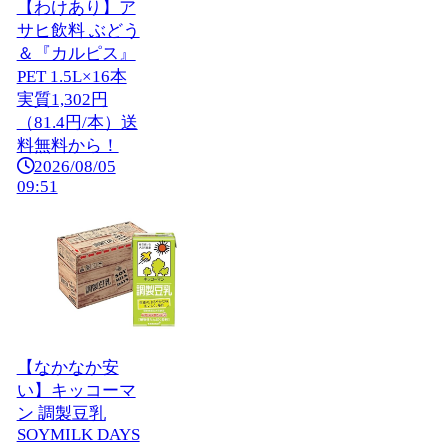
【わけあり】ア
サヒ飲料 ぶどう
＆『カルピス』
PET 1.5L×16本
実質1,302円
（81.4円/本）送
料無料から！
2026/08/05
09:51
【なかなか安
い】キッコーマ
ン 調製豆乳
SOYMILK DAYS