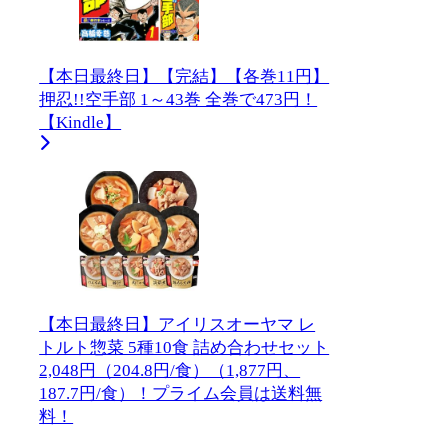
【本日最終日】【完結】【各巻11円】
押忍!!空手部 1～43巻 全巻で473円！
【Kindle】
【本日最終日】アイリスオーヤマ レ
トルト惣菜 5種10食 詰め合わせセット
2,048円（204.8円/食）（1,877円、
187.7円/食）！プライム会員は送料無
料！