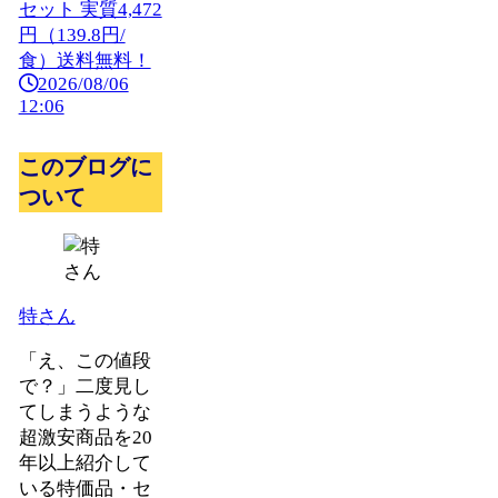
セット 実質4,472
円（139.8円/
食）送料無料！
2026/08/06
12:06
このブログに
ついて
特さん
「え、この値段
で？」二度見し
てしまうような
超激安商品を20
年以上紹介して
いる特価品・セ