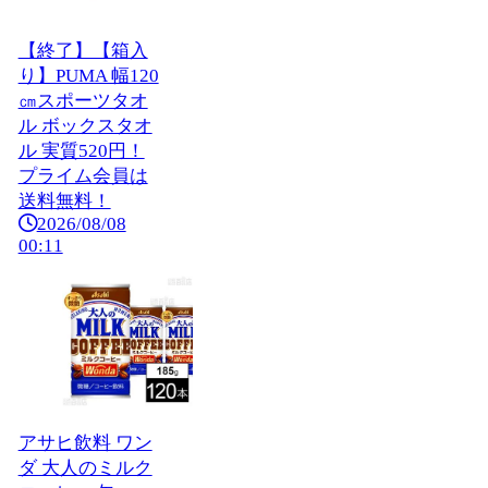
【終了】【箱入
り】PUMA 幅120
㎝スポーツタオ
ル ボックスタオ
ル 実質520円！
プライム会員は
送料無料！
2026/08/08
00:11
アサヒ飲料 ワン
ダ 大人のミルク