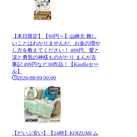
【本日限定】【99円～】山崎元 難し
いことはわかりませんが、お金の増や
し方を教えてください！ 499円、愛と
涙と勇気の神様ものがたり まんが古
事記 499円など30作品！【Kindleセー
ル】
2026/08/09 00:00
【だいぶ安い】【24時】KOIZUMI ム