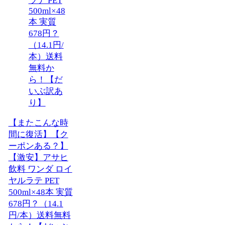
【またこんな時
間に復活】【ク
ーポンある？】
【激安】アサヒ
飲料 ワンダ ロイ
ヤルラテ PET
500ml×48本 実質
678円？（14.1
円/本）送料無料