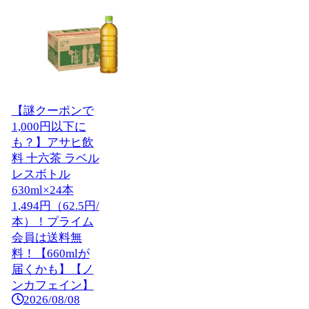
【謎クーポンで
1,000円以下に
も？】アサヒ飲
料 十六茶 ラベル
レスボトル
630ml×24本
1,494円（62.5円/
本）！プライム
会員は送料無
料！【660mlが
届くかも】【ノ
ンカフェイン】
2026/08/08