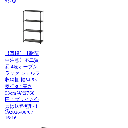
22:58
【再掲】【耐荷
重注意】不二貿
易 4段オープン
ラック シェルフ
収納棚 幅54.5×
奥行30×高さ
93cm 実質768
円！プライム会
員は送料無料！
2026/08/07
16:16