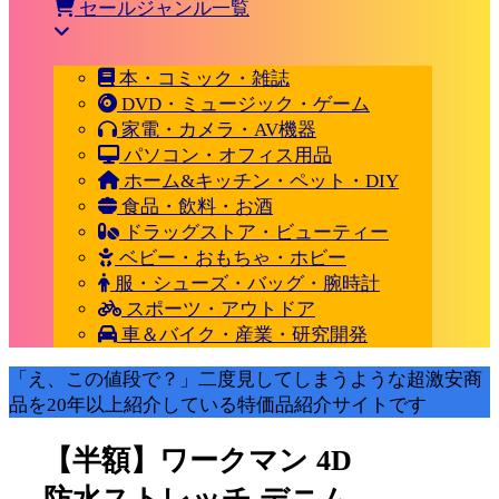
セールジャンル一覧
本・コミック・雑誌
DVD・ミュージック・ゲーム
家電・カメラ・AV機器
パソコン・オフィス用品
ホーム&キッチン・ペット・DIY
食品・飲料・お酒
ドラッグストア・ビューティー
ベビー・おもちゃ・ホビー
服・シューズ・バッグ・腕時計
スポーツ・アウトドア
車＆バイク・産業・研究開発
「え、この値段で？」二度見してしまうような超激安商
品を20年以上紹介している特価品紹介サイトです
【半額】ワークマン 4D