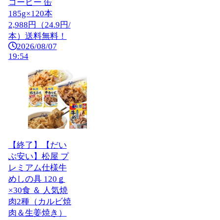
コーヒー 缶
185g×120本
2,988円（24.9円/
本）送料無料！
2026/08/07
19:54
【終了】【だい
ぶ安い】松屋 プ
レミアム仕様牛
めしの具 120ｇ
×30食 ＆ 人気焼
肉2種（カルビ焼
肉＆生姜焼き）