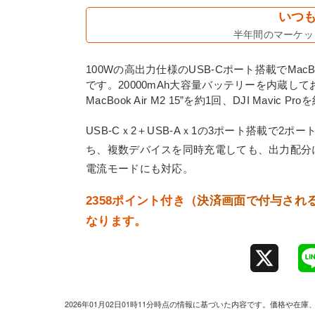
いつも
半年間のマーケット
100Wの高出力仕様のUSB-Cポート搭載でMac
です。20000mAh大容量バッテリーを内蔵しており、iPh
MacBook Air M2 15”を約1回、DJI Mavi
USB-Cｘ2＋USB-Aｘ1の3ポート搭載で2ポ
ち、複数デバイスを同時充電しても、出力配分
電流モードにも対応。
2358ポイント付き（
決済画面で付与され
なります。
X
2026年01月02日01時11分時点の情報に基づいた内容です。価格