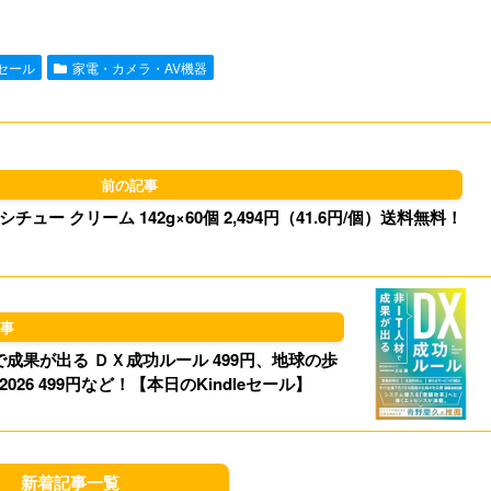
e
i
t
e
nセール
家電・カメラ・AV機器
l
o
s
d
k
o
y
ュー クリーム 142g×60個 2,494円（41.6円/個）送料無料！
n
成果が出る ＤＸ成功ルール 499円、地球の歩
26 499円など！【本日のKindleセール】
新着記事一覧