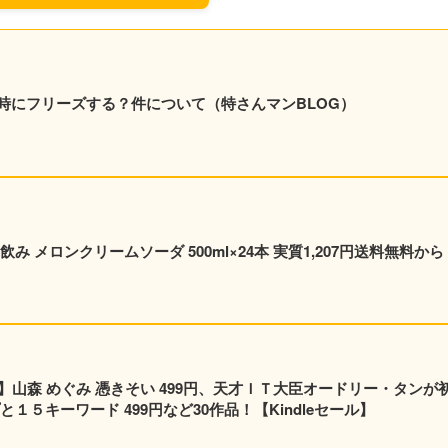
時にフリーズする？件について（特さんマンBLOG）
 メロンクリームソーダ 500ml×24本 実質1,207円送料無料から
】山森 めぐみ 憑きそい 499円、天才ＩＴ大臣オードリー・タンが
１５キーワード 499円など30作品！【Kindleセール】