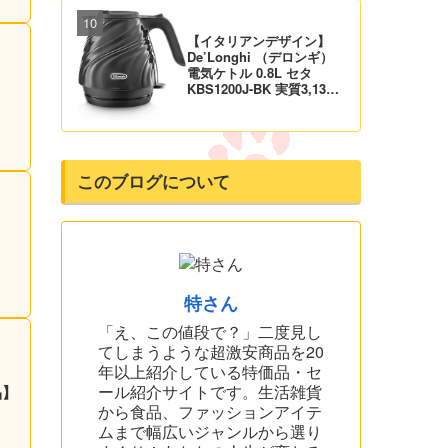
【イタリアンデザイン】
De’Longhi （デロンギ）
電気ケトル 0.8L セタ
KBS1200J-BK 実質3,132
円！プライム会員は送料無
料！
このブログについて
特さん
「え、この値段で？」二度見し
てしまうような超激安商品を20
年以上紹介している特価品・セ
ール紹介サイトです。生活雑貨
品】
から食品、ファッションアイテ
ムまで幅広いジャンルから選り