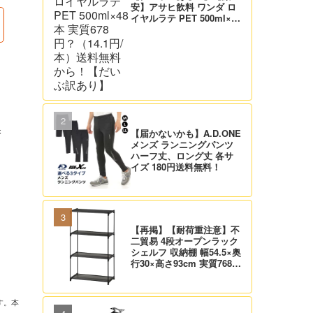
安】アサヒ飲料 ワンダ ロ
イヤルラテ PET 500ml×48
本 実質678円？（14.1円/
本）送料無料から！【だい
ぶ訳あり】
保
【届かないかも】A.D.ONE
メンズ ランニングパンツ
ハーフ丈、ロング丈 各サ
イズ 180円送料無料！
【再掲】【耐荷重注意】不
二貿易 4段オープンラック
シェルフ 収納棚 幅54.5×奥
行30×高さ93cm 実質768
円！プライム会員は送料無
料！
す。本