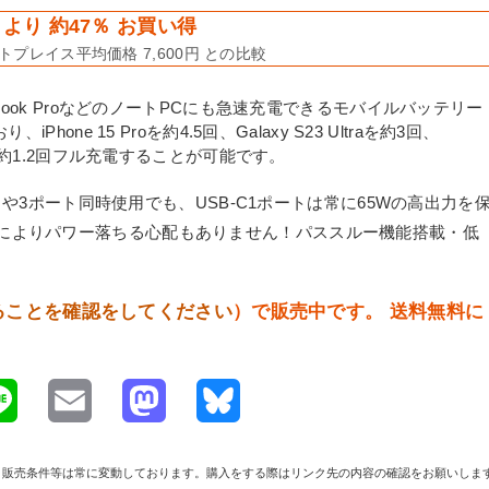
より 約47％ お買い得
プレイス平均価格 7,600円 との比較
Book ProなどのノートPCにも急速充電できるモバイルバッテリー
one 15 Proを約4.5回、Galaxy S23 Ultraを約3回、
c Proを約1.2回フル充電することが可能です。
ートや3ポート同時使用でも、USB-C1ポートは常に65Wの高出力を
によりパワー落ちる心配もありません！パススルー機能搭載・低
ることを確認をしてください
）で販売中です。 送料無料に
L
E
M
B
i
m
a
l
や在庫、販売条件等は常に変動しております。購入をする際はリンク先の内容の確認をお願いしま
n
a
s
u