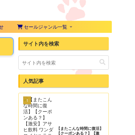
せ
セールジャンル一覧
サイト内を検索
人気記事
【またこんな時間に復活】
【クーポンある？】【激