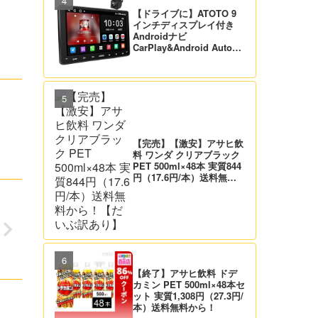
【ドライブに】ATOTO 9
インチディスプレイ付き
Androidナビ
CarPlay&Android Auto対
応 21,995円送料無料！
【バックカメラ付】
【完売】【激安】アサヒ飲
料 ワンダ クリアブラック
PET 500ml×48本 実質844
円（17.6円/本）送料無料
から！【だいぶ訳あり】
【終了】アサヒ飲料 ドデ
カミン PET 500ml×48本セ
ット 実質1,308円（27.3円/
本）送料無料から！