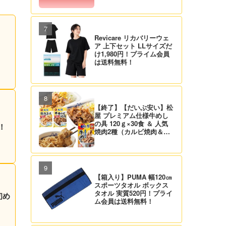
Revicare リカバリーウェ
ア 上下セット LLサイズだ
け1,980円！プライム会員
は送料無料！
【終了】【だいぶ安い】松
屋 プレミアム仕様牛めし
の具 120ｇ×30食 ＆ 人気
！
焼肉2種（カルビ焼肉＆生
姜焼き）セット 実質4,472
円（139.8円/食）送料無
料！
【箱入り】PUMA 幅120㎝
スポーツタオル ボックス
タオル 実質520円！プライ
初め
ム会員は送料無料！