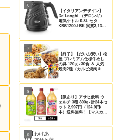
【イタリアンデザイン】
De’Longhi （デロンギ）
電気ケトル 0.8L セタ
KBS1200J-BK 実質3,132
円！プライム会員は送料無
料！
【終了】【だいぶ安い】松
屋 プレミアム仕様牛めし
の具 120ｇ×30食 ＆ 人気
焼肉2種（カルビ焼肉＆生
姜焼き）セット 実質4,472
円（139.8円/食）送料無
料！
【訳あり】アサヒ飲料 ウ
ェルチ 3種 800g×計24本セ
無
ット 2,997円（124.9円/
本）送料無料！【マスカッ
ト、グレープ、ピーチ】