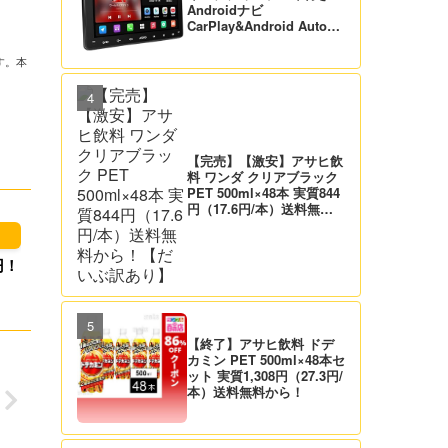
Androidナビ
CarPlay&Android Auto対
応 21,995円送料無料！
【バックカメラ付】
す。本
【完売】【激安】アサヒ飲
料 ワンダ クリアブラック
PET 500ml×48本 実質844
円（17.6円/本）送料無料
から！【だいぶ訳あり】
円！
【終了】アサヒ飲料 ドデ
カミン PET 500ml×48本セ
ット 実質1,308円（27.3円/
本）送料無料から！