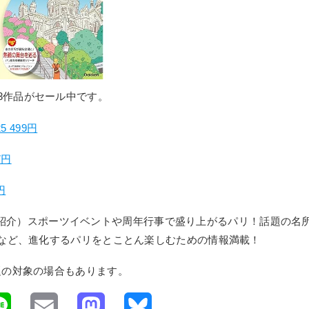
3作品がセール中です。
 499円
7円
円
25の紹介）スポーツイベントや周年行事で盛り上がるパリ！話題の名
など、進化するパリをとことん楽しむための情報満載！
題の対象の場合もあります。
L
E
M
B