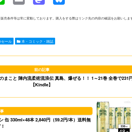
i
m
a
l
や在庫、販売条件等は常に変動しております。購入をする際はリンク先の内容の確認をお願いしま
n
a
s
u
e
i
t
e
onセール
本・コミック・雑誌
l
o
s
d
k
o
y
まこと 陣内流柔術流浪伝 真島、爆ぜる！！ 1～21巻 全巻で231
n
【Kindle】
 缶 330ml×48本 2,840円（59.2円/本）送料無
ど！