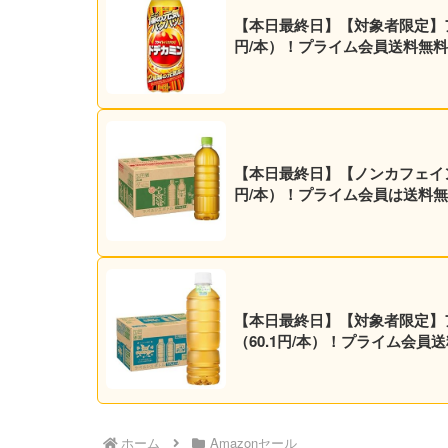
【本日最終日】【対象者限定】アサヒ飲料 エナジー炭酸飲料 ドデカミン 500ml×
円/本）！プライム会員送料無
【本日最終日】【ノンカフェイン】ア
円/本）！プライム会員は送料無
【本日最終日】【対象者限定】アサヒ
（60.1円/本）！プライム会員
ホーム
Amazonセール