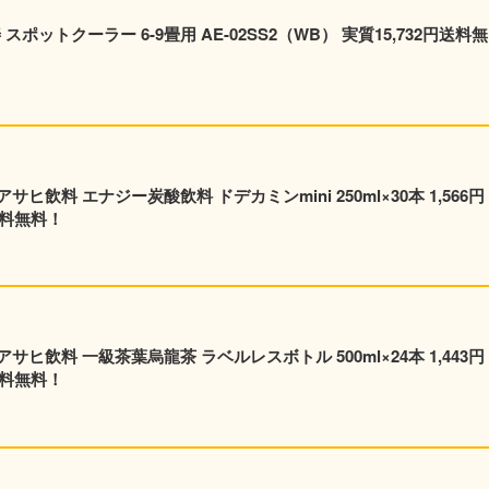
ポットクーラー 6-9畳用 AE-02SS2（WB） 実質15,732円送料無
飲料 エナジー炭酸飲料 ドデカミンmini 250ml×30本 1,566円
送料無料！
飲料 一級茶葉烏龍茶 ラベルレスボトル 500ml×24本 1,443円
送料無料！