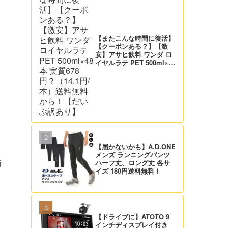
【またこんな時間に復活】
【クーポンある？】【激
安】アサヒ飲料 ワンダ ロ
イヤルラテ PET 500ml×48
本 実質678円？（14.1円/
本）送料無料から！【だい
ぶ訳あり】
【届かないかも】A.D.ONE
メンズ ランニングパンツ
ハーフ丈、ロング丈 各サ
所
イズ 180円送料無料！
【ドライブに】ATOTO 9
インチディスプレイ付き