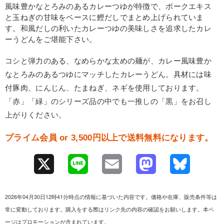
風味豊かなとろみのあるカレーつゆが特徴で、ポークエキス
と玉ねぎの甘味をベースに鰹だしでまとめ上げられていま
す。和風だしの利いたカレーつゆの美味しさを追求したカレ
ーうどんをご堪能下さい。
コシと弾力のある、なめらかな太めの麺が、カレー風味豊か
なとろみのあるつゆにマッチしたカレーうどん。具材には味
付豚肉、にんじん、たまねぎ、ネギを使用しております。
「赤」「緑」のシリーズ品の中でも一推しの「黒」をお召し
上がりください。
プライム会員 or 3,500円以上で送料無料になります。
X
L
E
M
B
i
m
a
l
2026年04月30日12時41分時点の情報に基づいた内容です。価格や在庫、販売条件等は
n
a
s
u
常に変動しております。購入をする際はリンク先の内容の確認をお願いします。本ペ
ージはプロモーションが含まれています。
e
i
t
e