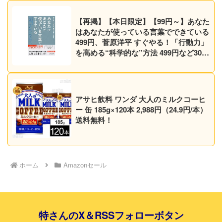
【再掲】【本日限定】【99円～】あなた
はあなたが使っている言葉でできている
499円、菅原洋平 すぐやる！「行動力」
を高める“科学的な”方法 499円など30作
品！【Kindleセール】
アサヒ飲料 ワンダ 大人のミルクコーヒ
ー 缶 185g×120本 2,988円（24.9円/本）
送料無料！
ホーム
Amazonセール
特さんのX＆RSSフォローボタン