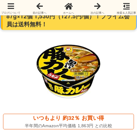
マルちゃん カップ麺 黒い豚カレーうどん
ブログについて
前の記事へ
ホームへ
次の記事へ
検索＆人気記事
87g×12個 1,530円（127.5円/個）！プライム会
員は送料無料！
いつもより 約32％ お買い得
半年間のAmazon平均価格 1,863円 との比較