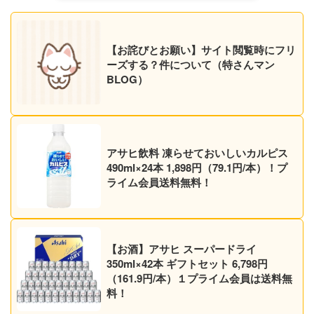
【お詫びとお願い】サイト閲覧時にフリ
ーズする？件について（特さんマン
BLOG）
アサヒ飲料 凍らせておいしいカルピス
490ml×24本 1,898円（79.1円/本）！プ
ライム会員送料無料！
【お酒】アサヒ スーパードライ
350ml×42本 ギフトセット 6,798円
（161.9円/本）１プライム会員は送料無
料！