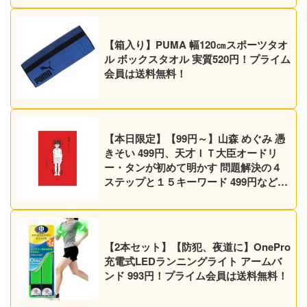
【箱入り】PUMA 幅120㎝スポーツタオ
ル ボックスタオル 実質520円！プライム
会員は送料無料！
【本日限定】【99円～】山森 めぐみ 憑
きそい 499円、天才ＩＴ大臣オードリ
ー・タンが初めて明かす 問題解決の４
ステップと１５キーワード 499円など30
作品！【Kindleセール】
【2本セット】【防犯、夜道に】OnePro
充電式LEDランニングライト アームバ
ンド 993円！プライム会員は送料無料！