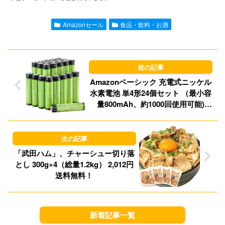
l
o
s
Amazonセール
食品・飲料・お酒
d
k
o
y
n
Amazonベーシック 充電式ニッケル
水素電池 単4形24個セット （最小容
量800mAh、約1000回使用可能)
1,603円（66.8円/本）（1,518円、
63.3円/本）など！プライム会員は送
料無料！
「武田ハム」、チャーシュー切り落
とし 300g×4（総量1.2kg） 2,012円
送料無料！
新着記事一覧