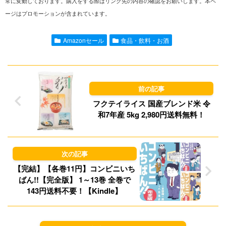
常に変動しております。購入をする際はリンク先の内容の確認をお願いします。本ペ
ージはプロモーションが含まれています。
e
i
t
e
l
o
s
Amazonセール
食品・飲料・お酒
d
k
o
y
n
フクテイライス 国産ブレンド米 令
和7年産 5kg 2,980円送料無料！
【完結】【各巻11円】コンビニいち
ばん!!【完全版】 1～13巻 全巻で
143円送料不要！【Kindle】