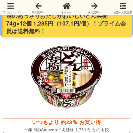
【売れてます】日清食品 カップ麺 どん兵衛 日
ブログについて
前の記事へ
ホームへ
次の記事へ
検索＆人気記事
清のあっさりおだしがおいしいどん兵衛
74g×12個 1,285円（107.1円/個）！プライム会
員は送料無料！
いつもより 約23％ お買い得
半年間のAmazon平均価格 1,751円 との比較