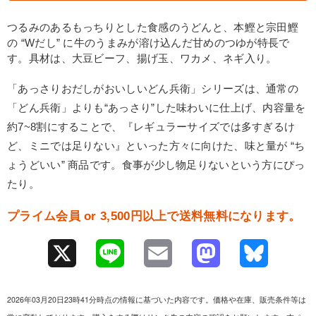
つるみのあるもっちりとした食感のうどんと、本鰹と宗田鰹
の “Wだし” に牛のうまみが溶け込んだ甘めのつゆが特長で
す。具材は、大豆ビーフ、揚げ玉、ワカメ、ネギ入り。
「あっさりおだしがおいしいどん兵衛」シリーズは、通常の
「どん兵衛」よりも“あっさり”した味わいに仕上げ、内容量を
約7~8割にすることで、『レギュラーサイズでは多すぎるけ
ど、ミニでは足りない』といった方々に向けた、味と量が “ち
ょうどいい” 商品です。食事が少し物足りないという方にぴっ
たり。
プライム会員 or 3,500円以上で送料無料になります。
X
L
E
M
B
i
m
a
l
2026年03月20日23時41分時点の情報に基づいた内容です。価格や在庫、販売条件等は
n
a
s
u