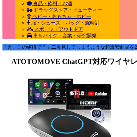
食品・飲料・お酒
ドラッグストア・ビューティー
ベビー・おもちゃ・ホビー
服・シューズ・バッグ・腕時計
スポーツ・アウトドア
車＆バイク・産業・研究開発
「え、この値段で？」二度見してしまうような超激安商品を2
ATOTOMOVE ChatGPT対応ワイヤレ