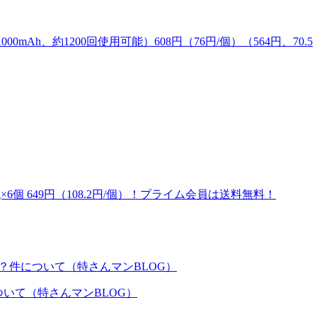
0mAh、約1200回使用可能）608円（76円/個）（564円、70.5
×6個 649円（108.2円/個）！プライム会員は送料無料！
いて（特さんマンBLOG）