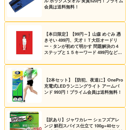
ル ボックスタオル 実質520円！プライム
会員は送料無料！
【本日限定】【99円～】山森 めぐみ 憑
きそい 499円、天才ＩＴ大臣オードリ
ー・タンが初めて明かす 問題解決の４
ステップと１５キーワード 499円など30
作品！【Kindleセール】
【2本セット】【防犯、夜道に】OnePro
充電式LEDランニングライト アームバ
ンド 993円！プライム会員は送料無料！
【訳あり】ジャワカレー シェフズアレ
ンジ 鮮烈スパイス仕立て 100g×40セッ