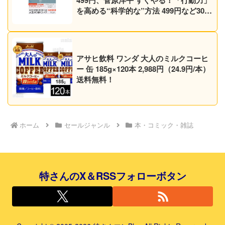
499円、菅原洋平 すぐやる！「行動力」
を高める“科学的な”方法 499円など30作
品！【Kindleセール】
アサヒ飲料 ワンダ 大人のミルクコーヒ
ー 缶 185g×120本 2,988円（24.9円/本）
送料無料！
ホーム
セールジャンル
本・コミック・雑誌
特さんのX＆RSSフォローボタン