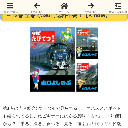
【完結】【各巻33円】名物！たびてつ友の会 1
ブログについて
前の記事へ
ホームへ
次の記事へ
検索＆人気記事
～12巻 全巻で396円送料不要！【Kindle】
第1巻の内容紹介: ケータイで見られるし、オススメスポット
も絞られてるし、旅ビギナーにはある意味「る○ぶ」より便利
かも？「乗る、撮る、食べる、見る、遊ぶ」の旅行ガイド漫