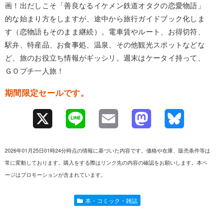
画！出だしこそ「善良なるイケメン鉄道オタクの恋愛物語」
的な始まり方をしますが、途中から旅行ガイドブック化しま
す（恋物語もそのまま継続）。電車賃やルート、お得切符、
駅弁、特産品、お食事処、温泉、その他観光スポットなどな
ど、旅のお役立ち情報がギッシリ。週末はケータイ持って、
ＧＯプチ一人旅！
期間限定セールです。
X
L
E
M
B
i
m
a
l
2026年01月25日01時24分時点の情報に基づいた内容です。価格や在庫、販売条件等は
n
a
s
u
常に変動しております。購入をする際はリンク先の内容の確認をお願いします。本ペ
ージはプロモーションが含まれています。
e
i
t
e
l
o
s
本・コミック・雑誌
d
k