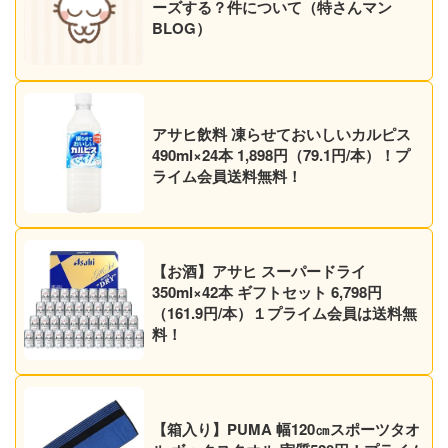
ーズする？件について（特さんマン
BLOG）
アサヒ飲料 凍らせておいしいカルピス
490ml×24本 1,898円（79.1円/本）！プ
ライム会員送料無料！
【お酒】アサヒ スーパードライ
350ml×42本 ギフトセット 6,798円
（161.9円/本）１プライム会員は送料無
料！
【箱入り】PUMA 幅120㎝スポーツタオ