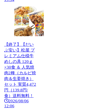
【終了】【だい
ぶ安い】松屋 プ
レミアム仕様牛
めしの具 120ｇ
×30食 ＆ 人気焼
肉2種（カルビ焼
肉＆生姜焼き）
セット 実質4,472
円（139.8円/
食）送料無料！
2026/08/06
12:06