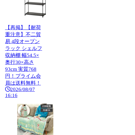
【再掲】【耐荷
重注意】不二貿
易 4段オープン
ラック シェルフ
収納棚 幅54.5×
奥行30×高さ
93cm 実質768
円！プライム会
員は送料無料！
2026/08/07
16:16