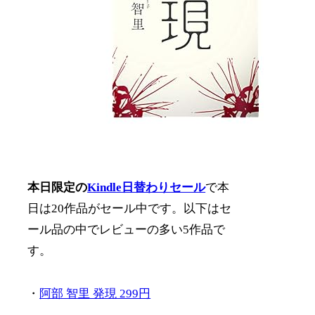
本日限定の
Kindle日替わりセール
で本
日は20作品がセール中です。以下はセ
ール品の中でレビューの多い5作品で
す。
・
阿部 智里 発現 299円