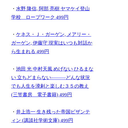
・
水野 隆信, 阿部 亮樹 ヤマケイ登山
学校 ロープワーク 499円
・
ケネス・Ｊ・ガーゲン, メアリー・
ガーゲン, 伊藤守 現実はいつも対話か
ら生まれる 499円
・
池田 光 中村天風 めげない ひるまな
い 立ちどまらない―――どんな状況
でも人生を溌剌と楽しむ３５の教え
(三笠書房 電子書籍) 499円
・
井上浩一 生き残った帝国ビザンテ
ィン (講談社学術文庫) 499円