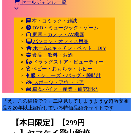
セールジャンル一覧
本・コミック・雑誌
DVD・ミュージック・ゲーム
家電・カメラ・AV機器
パソコン・オフィス用品
ホーム&キッチン・ペット・DIY
食品・飲料・お酒
ドラッグストア・ビューティー
ベビー・おもちゃ・ホビー
服・シューズ・バッグ・腕時計
スポーツ・アウトドア
車＆バイク・産業・研究開発
「え、この値段で？」二度見してしまうような超激安商
品を20年以上紹介している特価品紹介サイトです
【本日限定】【299円