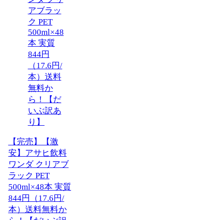
【完売】【激
安】アサヒ飲料
ワンダ クリアブ
ラック PET
500ml×48本 実質
844円（17.6円/
本）送料無料か