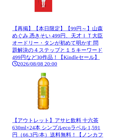
【再掲】【本日限定】【99円～】山森
めぐみ 憑きそい 499円、天才ＩＴ大臣
オードリー・タンが初めて明かす 問
題解決の４ステップと１５キーワード
499円など30作品！【Kindleセール】
2026/08/08 20:00
【アウトレット】アサヒ飲料 十六茶
630ml×24本 シンプルecoラベル 1,591
円（66.3円/本）送料無料！【ノンカフ