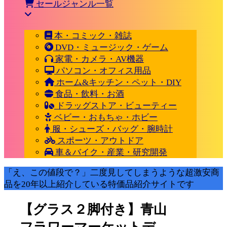
セールジャンル一覧
本・コミック・雑誌
DVD・ミュージック・ゲーム
家電・カメラ・AV機器
パソコン・オフィス用品
ホーム&キッチン・ペット・DIY
食品・飲料・お酒
ドラッグストア・ビューティー
ベビー・おもちゃ・ホビー
服・シューズ・バッグ・腕時計
スポーツ・アウトドア
車＆バイク・産業・研究開発
「え、この値段で？」二度見してしまうような超激安商
品を20年以上紹介している特価品紹介サイトです
【グラス２脚付き】青山