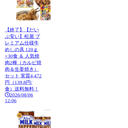
【終了】【だい
ぶ安い】松屋 プ
レミアム仕様牛
めしの具 120ｇ
×30食 ＆ 人気焼
肉2種（カルビ焼
肉＆生姜焼き）
セット 実質4,472
円（139.8円/
食）送料無料！
2026/08/06
12:06