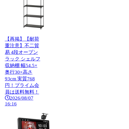
【再掲】【耐荷
重注意】不二貿
易 4段オープン
ラック シェルフ
収納棚 幅54.5×
奥行30×高さ
93cm 実質768
円！プライム会
員は送料無料！
2026/08/07
16:16