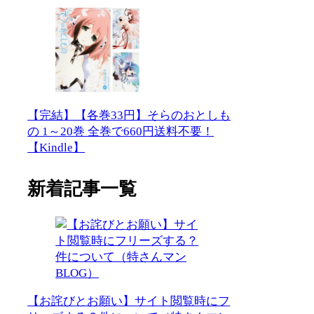
【完結】【各巻33円】そらのおとしも
の 1～20巻 全巻で660円送料不要！
【Kindle】
新着記事一覧
【お詫びとお願い】サイト閲覧時にフ