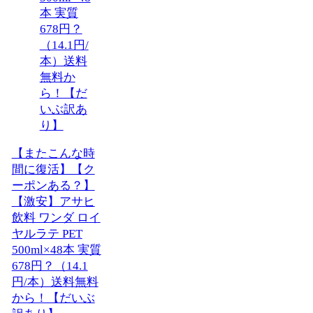
【またこんな時
間に復活】【ク
ーポンある？】
【激安】アサヒ
飲料 ワンダ ロイ
ヤルラテ PET
500ml×48本 実質
678円？（14.1
円/本）送料無料
から！【だいぶ