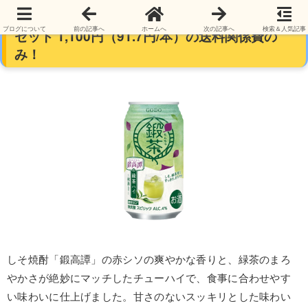
【お酒】合同酒精 鍛茶 鍛高譚の緑茶ハイ12本
ブログについて
前の記事へ
ホームへ
次の記事へ
検索＆人気記事
セット 1,100円（91.7円/本）の送料関係費の
み！
しそ焼酎「鍛高譚」の赤シソの爽やかな香りと、緑茶のまろ
やかさが絶妙にマッチしたチューハイで、食事に合わせやす
い味わいに仕上げました。甘さのないスッキリとした味わい