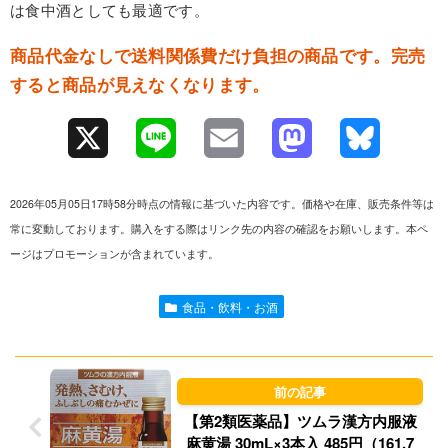
は食中酒としても最適です。
商品代金なしで送料関係費だけ負担の商品です。完売
すると商品が見えなくなります。
X
L
E
M
B
i
m
a
l
2026年05月05日17時58分時点の情報に基づいた内容です。価格や在庫、販売条件等は
n
a
s
u
常に変動しております。購入をする際はリンク先の内容の確認をお願いします。本ペ
ージはプロモーションが含まれています。
e
i
t
e
l
o
s
食品・飲料・お酒
d
k
o
y
n
【第2類医薬品】ツムラ漢方内服液
麻黄湯 30mL×3本入 485円（161.7