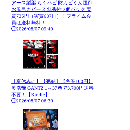
アース製薬 らくハピ 防カビくん煙剤
お風呂カビーヌ 無香性 3個パック 実
質735円（実質687円）！プライム会
員は送料無料！
2026/08/07 09:49
【夏休みに】【完結】【各巻100円】
奥浩哉 GANTZ 1～37巻で3,700円送料
不要！【Kindle】
2026/08/07 06:39