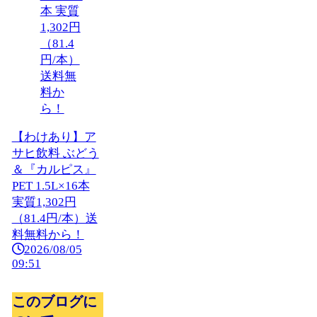
【わけあり】ア
サヒ飲料 ぶどう
＆『カルピス』
PET 1.5L×16本
実質1,302円
（81.4円/本）送
料無料から！
2026/08/05
09:51
このブログに