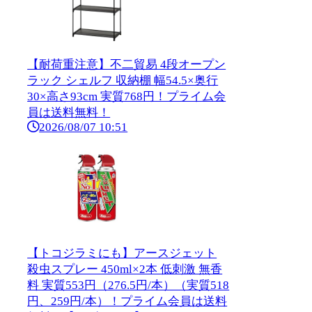
【耐荷重注意】不二貿易 4段オープン
ラック シェルフ 収納棚 幅54.5×奥行
30×高さ93cm 実質768円！プライム会
員は送料無料！
2026/08/07 10:51
【トコジラミにも】アースジェット
殺虫スプレー 450ml×2本 低刺激 無香
料 実質553円（276.5円/本）（実質518
円、259円/本）！プライム会員は送料