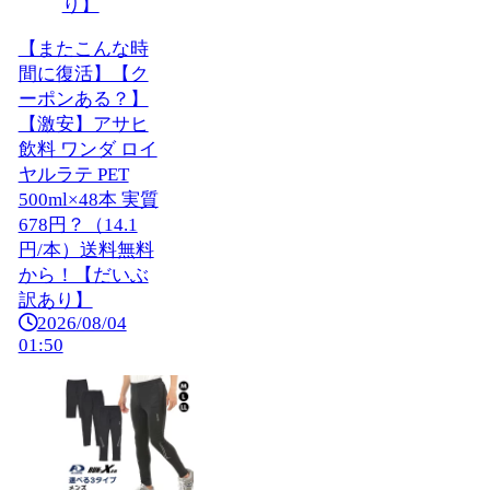
【またこんな時
間に復活】【ク
ーポンある？】
【激安】アサヒ
飲料 ワンダ ロイ
ヤルラテ PET
500ml×48本 実質
678円？（14.1
円/本）送料無料
から！【だいぶ
訳あり】
2026/08/04
01:50