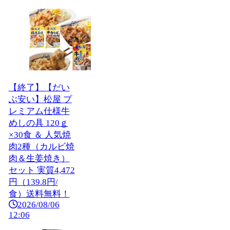
【終了】【だい
ぶ安い】松屋 プ
レミアム仕様牛
めしの具 120ｇ
×30食 ＆ 人気焼
肉2種（カルビ焼
肉＆生姜焼き）
セット 実質4,472
円（139.8円/
食）送料無料！
2026/08/06
12:06