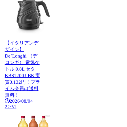
【イタリアンデ
ザイン】
De’Longhi （デ
ロンギ） 電気ケ
トル 0.8L セタ
KBS1200J-BK 実
質3,132円！プラ
イム会員は送料
無料！
2026/08/04
22:51