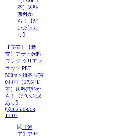
【完売】【激
安】アサヒ飲料
ワンダ クリアブ
ラック PET
500ml×48本 実質
844円（17.6円/
本）送料無料か
ら！【だいぶ訳
あり】
2026/08/03
11:05