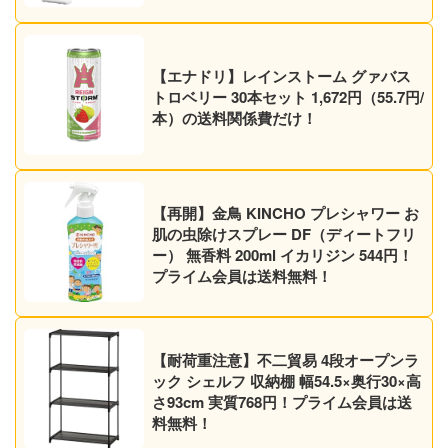
【エナドリ】レインストーム グァバス
トロベリー 30本セット 1,672円（55.7円/
本）の送料関係費だけ！
【再開】金鳥 KINCHO プレシャワー お
肌の虫除けスプレー DF（ディートフリ
ー） 無香料 200ml イカリジン 544円！
プライム会員は送料無料！
【耐荷重注意】不二貿易 4段オープンラ
ック シェルフ 収納棚 幅54.5×奥行30×高
さ93cm 実質768円！プライム会員は送
料無料！