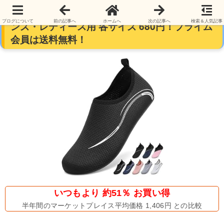
【30日返品無料】kepglow マリンシューズ メ
ブログについて
前の記事へ
ホームへ
次の記事へ
検索＆人気記事
ンズ・レディース用 各サイズ 680円！プライム
会員は送料無料！
いつもより 約51％ お買い得
半年間のマーケットプレイス平均価格 1,406円 との比較