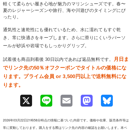
軽くて柔らかい履き心地が魅力のマリンシューズです。春〜
夏のレジャーシーズンや旅行、海や川遊びのタイミングにぴ
ったり。
通気性と速乾性にも優れているため、水に濡れてもすぐ乾
き、常に快適さをキープします。さらに滑りにくいラバーソ
ールが砂浜や岩場でもしっかりグリップ。
月日ま
試着後も商品到着後 30日以内であれば返品無料です。
でリンク先の50％オフクーポンでタイトルの価格にな
ります。プライム会員 or 3,500円以上で送料無料にな
ります。
X
L
E
M
B
i
m
a
l
2026年03月22日21時58分時点の情報に基づいた内容です。価格や在庫、販売条件等は
n
a
s
u
常に変動しております。購入をする際はリンク先の内容の確認をお願いします。本ペ