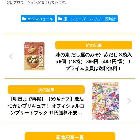
ージはプロモーションが含まれています。
e
i
t
e
l
o
s
Amazonセール
服・シューズ・バッグ・腕時計
d
k
o
y
n
味の素 だし屋のみそ汁赤だし３袋入
×6個（18袋） 866円（48.1円/袋）！
プライム会員は送料無料！
【明日まで再掲】【99％オフ】魔法
つかいプリキュア！ オフィシャルコ
ンプリートブック 11円送料不要な
ど！【Kindle】
新着記事一覧