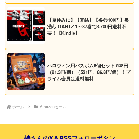
【夏休みに】【完結】【各巻100円】奥
浩哉 GANTZ 1～37巻で3,700円送料不
要！【Kindle】
ハロウィン用バスボム6個セット 548円
（91.3円/個）（521円、86.8円/個）！プ
ライム会員は送料無料！
ホーム
Amazonセール
特さんのX＆RSSフォローボタン