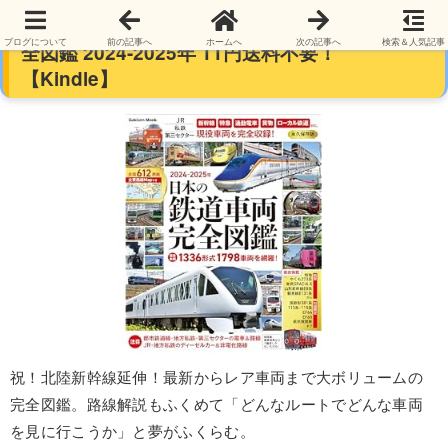
【本日最終日】【99%オフ】日本の鉄道車両 完
ブログについて
前の記事へ
ホームへ
次の記事へ
検索＆人気記事
全図鑑 2024-2025年 11円送料不要！
【Kindle】
祝！北陸新幹線延伸！最新からレア車両まで大ボリュームの
完全図鑑。路線解説もふくめて「どんなルートでどんな車両
を見に行こうか」と夢がふくらむ。