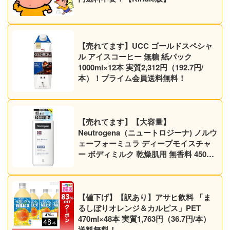
【売れてます】UCC ゴールドスペシャ
ル アイスコーヒー 無糖 紙パック
1000ml×12本 実質2,312円（192.7円/
本）！プライム会員送料無料！
【売れてます】【大容量】
Neutrogena（ニュートロジーナ) ノルウ
ェーフォーミュラ ディープモイスチャ
ー ボディミルク 乾燥肌用 無香料 450ml
1,079円（1,025円）！プライム会員は送
料無料！
【値下げ】【訳あり】アサヒ飲料 「ま
るしぼりオレンジ＆カルピス」PET
470ml×48本 実質1,763円（36.7円/本）
送料無料！