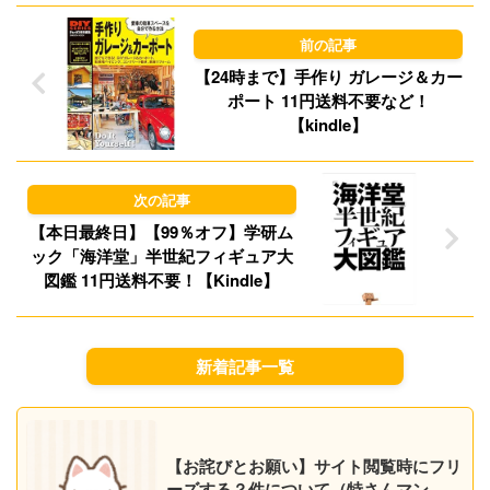
o
y
n
【24時まで】手作り ガレージ＆カー
ポート 11円送料不要など！
【kindle】
【本日最終日】【99％オフ】学研ム
ック「海洋堂」半世紀フィギュア大
図鑑 11円送料不要！【Kindle】
新着記事一覧
【お詫びとお願い】サイト閲覧時にフリ
ーズする？件について（特さんマン