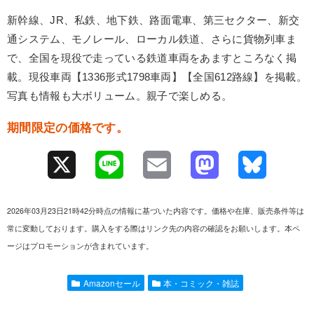
新幹線、JR、私鉄、地下鉄、路面電車、第三セクター、新交
通システム、モノレール、ローカル鉄道、さらに貨物列車ま
で、全国を現役で走っている鉄道車両をあますところなく掲
載。現役車両【1336形式1798車両】【全国612路線】を掲載。
写真も情報も大ボリューム。親子で楽しめる。
期間限定の価格です。
X
L
E
M
B
i
m
a
l
2026年03月23日21時42分時点の情報に基づいた内容です。価格や在庫、販売条件等は
n
a
s
u
常に変動しております。購入をする際はリンク先の内容の確認をお願いします。本ペ
ージはプロモーションが含まれています。
e
i
t
e
l
o
s
Amazonセール
本・コミック・雑誌
d
k