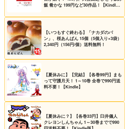
飯 肴かな 199円など30作品！【Kindle
セール】
【いつもすぐ終わる】「ナカダのパ
ン」、桜あんぱん 15個（5個入り×3袋）
2,340円（156円/個）送料無料！
【夏休みに】【完結】【各巻99円】まも
って守護月天！ 1～10巻 全巻で990円送
料不要！【Kindle】
【夏休みに？】【各巻33円】臼井儀人
クレヨンしんちゃん 1～30巻までで990
円送料不要！【Kindle版】