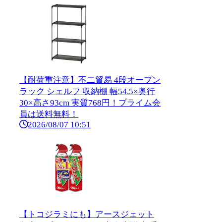
【耐荷重注意】不二貿易 4段オープン
ラック シェルフ 収納棚 幅54.5×奥行
30×高さ93cm 実質768円！プライム会
員は送料無料！
2026/08/07 10:51
【トコジラミにも】アースジェット