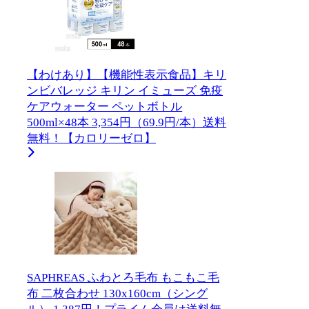
【わけあり】【機能性表示食品】キリ
ンビバレッジ キリン イミューズ 免疫
ケアウォーター ペットボトル
500ml×48本 3,354円（69.9円/本）送料
無料！【カロリーゼロ】
SAPHREAS ふわとろ毛布 もこもこ毛
布 二枚合わせ 130x160cm（シング