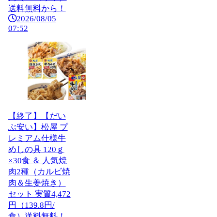
送料無料から！
2026/08/05
07:52
【終了】【だい
ぶ安い】松屋 プ
レミアム仕様牛
めしの具 120ｇ
×30食 ＆ 人気焼
肉2種（カルビ焼
肉＆生姜焼き）
セット 実質4,472
円（139.8円/
食）送料無料！