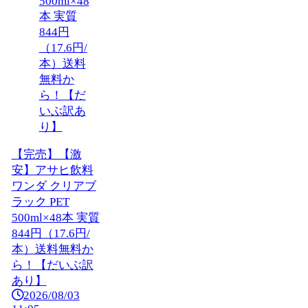
【完売】【激
安】アサヒ飲料
ワンダ クリアブ
ラック PET
500ml×48本 実質
844円（17.6円/
本）送料無料か
ら！【だいぶ訳
あり】
2026/08/03