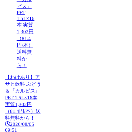
【わけあり】ア
サヒ飲料 ぶどう
＆『カルピス』
PET 1.5L×16本
実質1,302円
（81.4円/本）送
料無料から！
2026/08/05
09:51