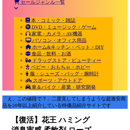
セールジャンル一覧
本・コミック・雑誌
DVD・ミュージック・ゲーム
家電・カメラ・AV機器
パソコン・オフィス用品
ホーム&キッチン・ペット・DIY
食品・飲料・お酒
ドラッグストア・ビューティー
ベビー・おもちゃ・ホビー
服・シューズ・バッグ・腕時計
スポーツ・アウトドア
車＆バイク・産業・研究開発
「え、この値段で？」二度見してしまうような超激安商
品を20年以上紹介している特価品紹介サイトです
【復活】花王 ハミング