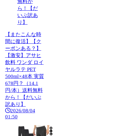
【またこんな時
間に復活】【ク
ーポンある？】
【激安】アサヒ
飲料 ワンダ ロイ
ヤルラテ PET
500ml×48本 実質
678円？（14.1
円/本）送料無料
から！【だいぶ
訳あり】
2026/08/04
01:50