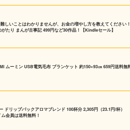
元 難しいことはわかりませんが、お金の増やし方を教えてください
たり まんが古事記 499円など30作品！【Kindleセール】
I ムーミン USB電気毛布 ブランケット 約150×93㎝ 659円送料無
リップパックアロマブレンド 100杯分 2,305円（23.1円/杯）
プライム会員は送料無料！