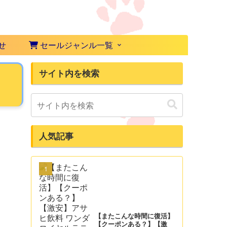
せ
セールジャンル一覧
サイト内を検索
）
人気記事
【またこんな時間に復活】
【クーポンある？】【激