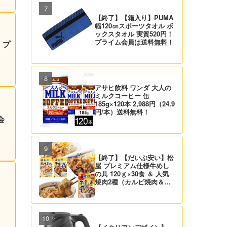
【終了】【箱入り】PUMA
幅120㎝スポーツタオル ボ
ックスタオル 実質520円！
プライム会員は送料無料！
！プ
アサヒ飲料 ワンダ 大人の
ミルクコーヒー 缶
185g×120本 2,988円（24.9
円/本）送料無料！
会
【終了】【だいぶ安い】松
屋 プレミアム仕様牛めし
の具 120ｇ×30食 ＆ 人気
焼肉2種（カルビ焼肉＆生
姜焼き）セット 実質4,472
円（139.8円/食）送料無
料！