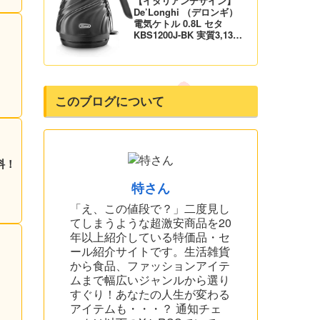
【イタリアンデザイン】
De’Longhi （デロンギ）
電気ケトル 0.8L セタ
KBS1200J-BK 実質3,132
円！プライム会員は送料無
！
料！
このブログについて
料！
特さん
「え、この値段で？」二度見し
てしまうような超激安商品を20
年以上紹介している特価品・セ
ール紹介サイトです。生活雑貨
から食品、ファッションアイテ
ムまで幅広いジャンルから選り
すぐり！あなたの人生が変わる
アイテムも・・・？ 通知チェ