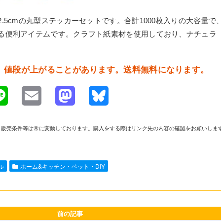
5cmの丸型ステッカーセットです。合計1000枚入りの大容量で
る便利アイテムです。クラフト紙素材を使用しており、ナチュラ
品です。値段が上がることがあります。送料無料になります。
L
E
M
B
i
m
a
l
や在庫、販売条件等は常に変動しております。購入をする際はリンク先の内容の確認をお願いしま
n
a
s
u
e
i
t
e
ル
ホーム&キッチン・ペット・DIY
l
o
s
d
k
o
y