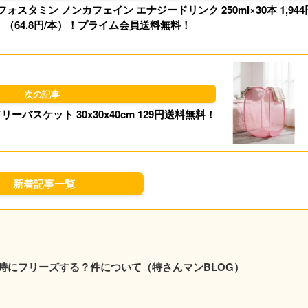
スタミン ノンカフェイン エナジードリンク 250ml×30本 1,944
n
（64.8円/本）！プライム会員送料無料！
バスケット 30x30x40cm 129円送料無料！
新着記事一覧
時にフリーズする？件について（特さんマンBLOG）