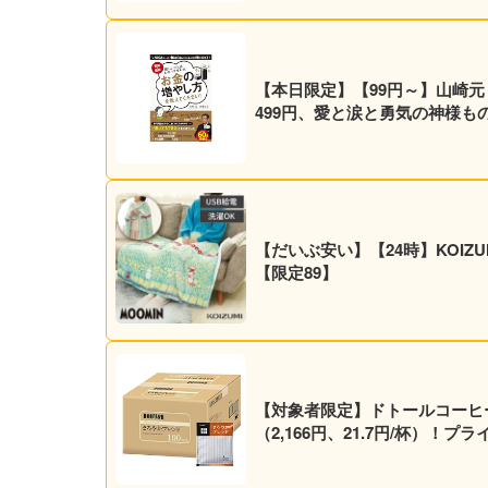
【本日限定】【99円～】山崎
499円、愛と涙と勇気の神様ものが
【だいぶ安い】【24時】KOIZUM
【限定89】
【対象者限定】ドトールコーヒー ド
（2,166円、21.7円/杯）！