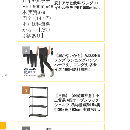
安】アサヒ飲料 ワンダ ロ
イヤルラテ PET 500ml×48
本 実質678円？（14.1円/
、
本）送料無料から！【だい
ぶ訳あり】
【届かないかも】A.D.ONE
メンズ ランニングパンツ
ハーフ丈、ロング丈 各サ
イズ 180円送料無料！
す。本
【再掲】【耐荷重注意】不
二貿易 4段オープンラック
シェルフ 収納棚 幅54.5×奥
行30×高さ93cm 実質768
円！プライム会員は送料無
料！