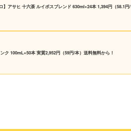
六茶 ルイボスブレンド 630ml×24本 1,394円（58.1円/
ンク 100mL×50本 実質2,952円（59円/本）送料無料から！