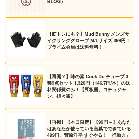
BLOG）
【筋トレにも？】Mud Bunny メンズサ
イクリンググローブ M/Lサイズ 399円！
プライム会員は送料無料！
【再開？】味の素 Cook Do チューブ 3
種9点セット 1,320円（146.7円/本）の送
料関係費のみ！【豆板醤、コチュジャ
ン、担々醤】
【再掲】【本日限定】【99円～】あなた
はあなたが使っている言葉でできている
499円、菅原洋平 すぐやる！「行動力」