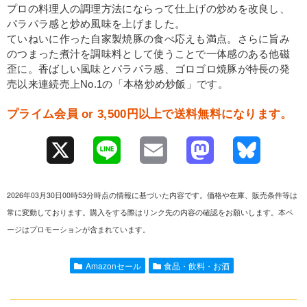
プロの料理人の調理方法にならって仕上げの炒めを改良し、
パラパラ感と炒め風味を上げました。
ていねいに作った自家製焼豚の食べ応えも満点。さらに旨み
のつまった煮汁を調味料として使うことで一体感のある他磁
歪に。香ばしい風味とパラパラ感、ゴロゴロ焼豚が特長の発
売以来連続売上No.1の「本格炒め炒飯」です。
プライム会員 or 3,500円以上で送料無料になります。
X
L
E
M
B
i
m
a
l
2026年03月30日00時53分時点の情報に基づいた内容です。価格や在庫、販売条件等は
n
a
s
u
常に変動しております。購入をする際はリンク先の内容の確認をお願いします。本ペ
ージはプロモーションが含まれています。
e
i
t
e
l
o
s
Amazonセール
食品・飲料・お酒
d
k