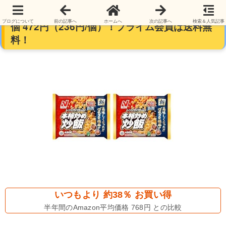
【冷凍】ニチレイフーズ 本格炒め炒飯 450g×2
ブログについて
前の記事へ
ホームへ
次の記事へ
検索＆人気記事
個 472円（236円/個）！プライム会員は送料無
料！
いつもより 約38％ お買い得
半年間のAmazon平均価格 768円 との比較