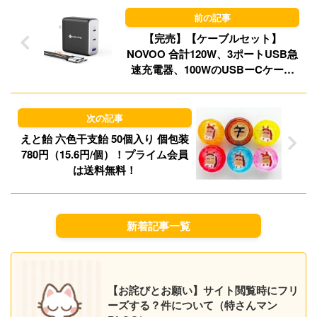
o
y
n
【完売】【ケーブルセット】
NOVOO 合計120W、3ポートUSB急
速充電器、100WのUSBーCケーブ
ルセットで 1,880円！プライム会員
は送料無料！
えと飴 六色干支飴 50個入り 個包装
780円（15.6円/個）！プライム会員
は送料無料！
新着記事一覧
【お詫びとお願い】サイト閲覧時にフリ
ーズする？件について（特さんマン