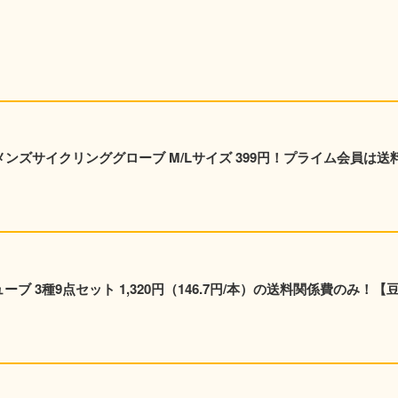
y メンズサイクリンググローブ M/Lサイズ 399円！プライム会員は送
ューブ 3種9点セット 1,320円（146.7円/本）の送料関係費のみ！【