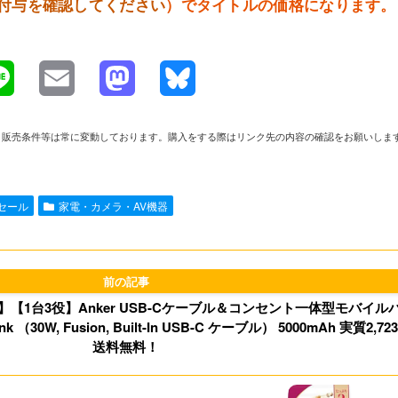
付与を確認してください
）でタイトルの価格になります。
L
E
M
B
i
m
a
l
や在庫、販売条件等は常に変動しております。購入をする際はリンク先の内容の確認をお願いしま
n
a
s
u
e
i
t
e
nセール
家電・カメラ・AV機器
l
o
s
d
k
o
y
【1台3役】Anker USB-Cケーブル＆コンセント一体型モバイル
（30W, Fusion, Built-In USB-C ケーブル） 5000mAh 実質2,72
n
送料無料！