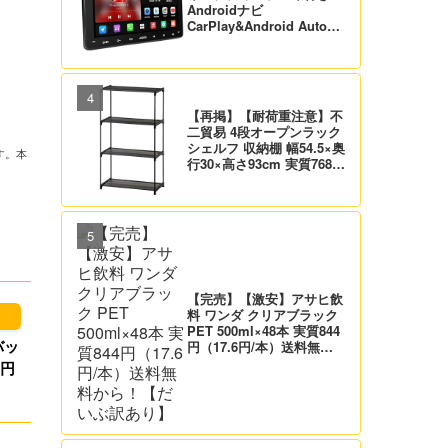
Androidナビ
CarPlay&Android Auto対
応 21,995円送料無料！
【バックカメラ付】
【再掲】【耐荷重注意】不
二貿易 4段オープンラック
シェルフ 収納棚 幅54.5×奥
す。本
行30×高さ93cm 実質768
円！プライム会員は送料無
料！
【完売】【激安】アサヒ飲
料 ワンダ クリアブラック
PET 500ml×48本 実質844
バッ
円（17.6円/本）送料無料
から！【だいぶ訳あり】
3円