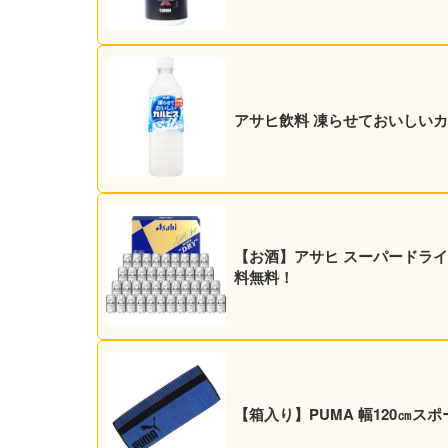
アサヒ飲料 凍らせておいしいカルピ
【お酒】アサヒ スーパードライ 35
料無料！
【箱入り】PUMA 幅120㎝ス