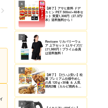
【終了】アサヒ飲料 ドデ
カミン PET 500ml×48本セ
ット 実質1,308円（27.3円/
本）送料無料から！
Revicare リカバリーウェ
ア 上下セット LLサイズだ
け1,980円！プライム会員
は送料無料！
【終了】【だいぶ安い】松
屋 プレミアム仕様牛めし
の具 120ｇ×30食 ＆ 人気
焼肉2種（カルビ焼肉＆生
姜焼き）セット 実質4,472
円（139.8円/食）送料無
料！
ライ
【イタリアンデザイン】