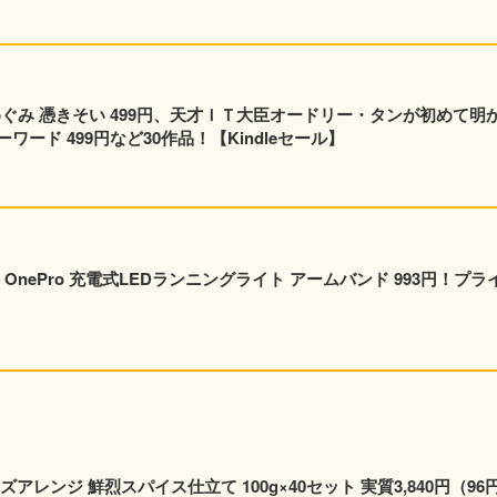
めぐみ 憑きそい 499円、天才ＩＴ大臣オードリー・タンが初めて明
ード 499円など30作品！【Kindleセール】
nePro 充電式LEDランニングライト アームバンド 993円！プラ
レンジ 鮮烈スパイス仕立て 100g×40セット 実質3,840円（96円