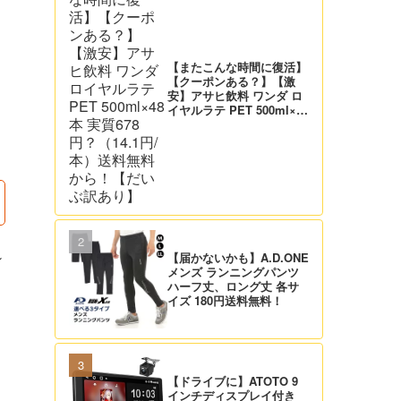
【またこんな時間に復活】
【クーポンある？】【激
安】アサヒ飲料 ワンダ ロ
イヤルラテ PET 500ml×48
本 実質678円？（14.1円/
本）送料無料から！【だい
ぶ訳あり】
【届かないかも】A.D.ONE
ン
メンズ ランニングパンツ
ハーフ丈、ロング丈 各サ
イズ 180円送料無料！
【ドライブに】ATOTO 9
インチディスプレイ付き