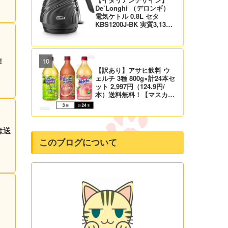
De’Longhi （デロンギ）
電気ケトル 0.8L セタ
KBS1200J-BK 実質3,132
円！プライム会員は送料無
料！
！
【訳あり】アサヒ飲料 ウ
ェルチ 3種 800g×計24本セ
ット 2,997円（124.9円/
本）送料無料！【マスカッ
ト、グレープ、ピーチ】
は送
このブログについて