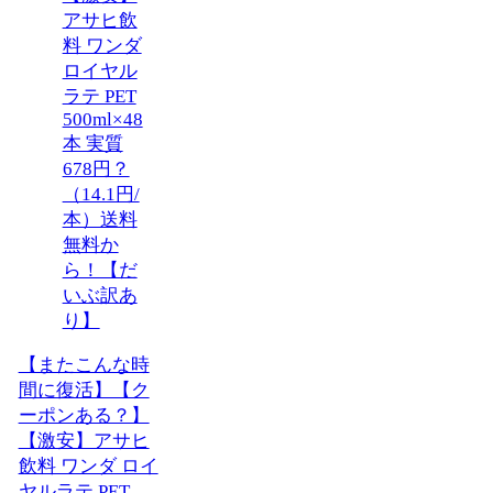
【またこんな時
間に復活】【ク
ーポンある？】
【激安】アサヒ
飲料 ワンダ ロイ
ヤルラテ PET