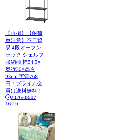
【再掲】【耐荷
重注意】不二貿
易 4段オープン
ラック シェルフ
収納棚 幅54.5×
奥行30×高さ
93cm 実質768
円！プライム会
員は送料無料！
2026/08/07
16:16