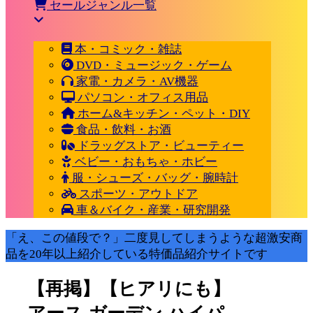
セールジャンル一覧
本・コミック・雑誌
DVD・ミュージック・ゲーム
家電・カメラ・AV機器
パソコン・オフィス用品
ホーム&キッチン・ペット・DIY
食品・飲料・お酒
ドラッグストア・ビューティー
ベビー・おもちゃ・ホビー
服・シューズ・バッグ・腕時計
スポーツ・アウトドア
車＆バイク・産業・研究開発
「え、この値段で？」二度見してしまうような超激安商
品を20年以上紹介している特価品紹介サイトです
【再掲】【ヒアリにも】