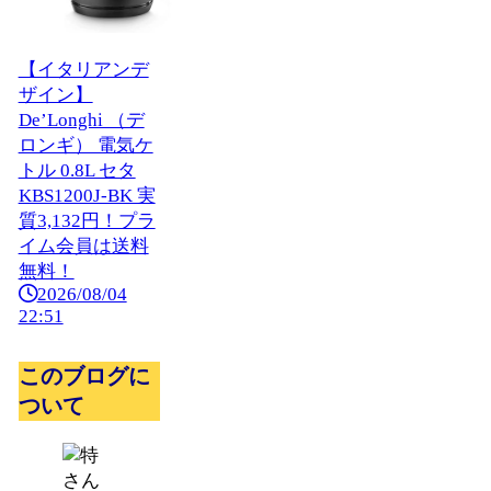
【イタリアンデ
ザイン】
De’Longhi （デ
ロンギ） 電気ケ
トル 0.8L セタ
KBS1200J-BK 実
質3,132円！プラ
イム会員は送料
無料！
2026/08/04
22:51
このブログに
ついて