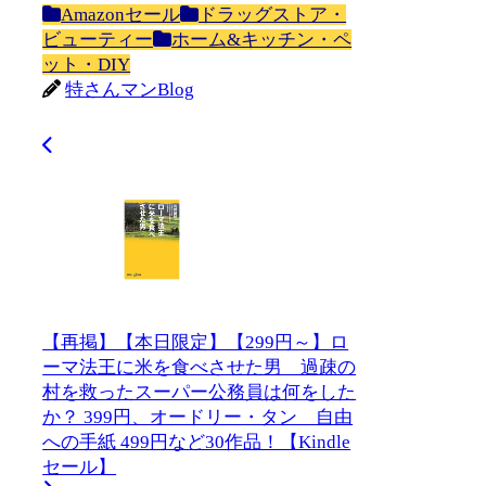
Amazonセール
ドラッグストア・
ビューティー
ホーム&キッチン・ペ
ット・DIY
特さんマンBlog
【再掲】【本日限定】【299円～】ロ
ーマ法王に米を食べさせた男 過疎の
村を救ったスーパー公務員は何をした
か？ 399円、オードリー・タン 自由
への手紙 499円など30作品！【Kindle
セール】