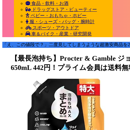
食品・飲料・お酒
ドラッグストア・ビューティー
ベビー・おもちゃ・ホビー
服・シューズ・バッグ・腕時計
スポーツ・アウトドア
車＆バイク・産業・研究開発
「え、この値段で？」二度見してしまうような超激安商品を2
【最長泡持ち】Procter & Gamble
650mL 442円！プライム会員は送