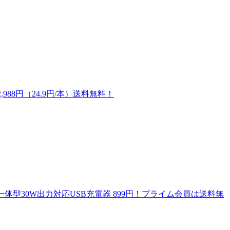
,988円（24.9円/本）送料無料！
ル一体型30W出力対応USB充電器 899円！プライム会員は送料無