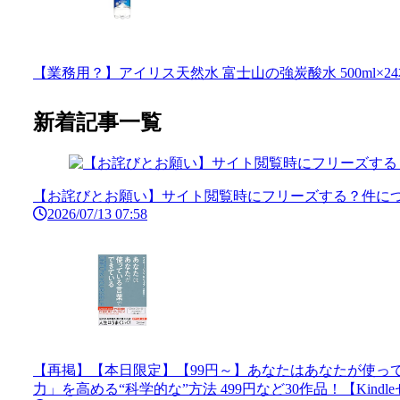
【業務用？】アイリス天然水 富士山の強炭酸水 500ml×24本
新着記事一覧
【お詫びとお願い】サイト閲覧時にフリーズする？件につ
2026/07/13 07:58
【再掲】【本日限定】【99円～】あなたはあなたが使って
力」を高める“科学的な”方法 499円など30作品！【Kindl