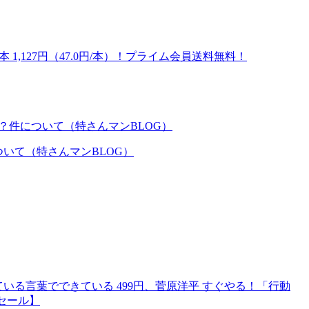
 1,127円（47.0円/本）！プライム会員送料無料！
いて（特さんマンBLOG）
いる言葉でできている 499円、菅原洋平 すぐやる！「行動
eセール】