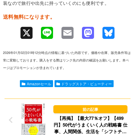
装なので旅行や出先に持っていくのにも便利です。
送料無料になります。
X
L
E
M
B
i
m
a
l
2026年01月02日01時12分時点の情報に基づいた内容です。価格や在庫、販売条件等は
n
a
s
u
常に変動しております。購入をする際はリンク先の内容の確認をお願いします。本ペ
ージはプロモーションが含まれています。
e
i
t
e
l
o
s
Amazonセール
ドラッグストア・ビューティー
d
k
o
y
n
【再掲】【最大77％オフ】【499
円】50代がうまくいく人の戦略書 仕
事、人間関係、生活を「シフトチェ