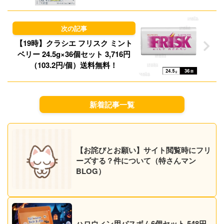
ンジ」する方法 499円、地球の歩き
方 タイ 2025～2026 499円など！
【本日のKindleセール】
【19時】クラシエ フリスク ミント
ベリー 24.5g×36個セット 3,716円
（103.2円/個）送料無料！
新着記事一覧
【お詫びとお願い】サイト閲覧時にフリ
ーズする？件について（特さんマン
BLOG）
ハロウィン用バスボム6個セット 548円