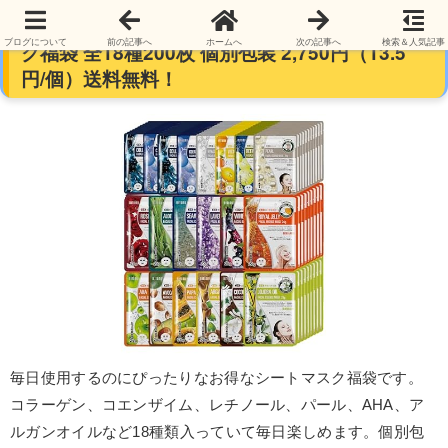
【値下げ】 MITOMO SKINCARE フェスイパッ
ブログについて
前の記事へ
ホームへ
次の記事へ
検索＆人気記事
ク福袋 全18種200枚 個別包装 2,750円（13.5
円/個）送料無料！
毎日使用するのにぴったりなお得なシートマスク福袋です。
コラーゲン、コエンザイム、レチノール、パール、AHA、ア
ルガンオイルなど18種類入っていて毎日楽しめます。個別包