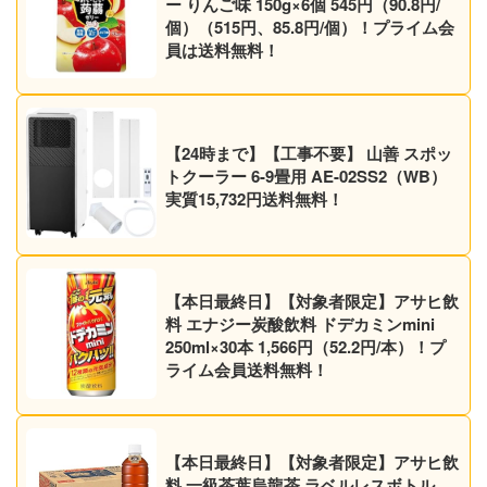
ー りんご味 150g×6個 545円（90.8円/
個）（515円、85.8円/個）！プライム会
員は送料無料！
【24時まで】【工事不要】 山善 スポッ
トクーラー 6-9畳用 AE-02SS2（WB）
実質15,732円送料無料！
【本日最終日】【対象者限定】アサヒ飲
料 エナジー炭酸飲料 ドデカミンmini
250ml×30本 1,566円（52.2円/本）！プ
ライム会員送料無料！
【本日最終日】【対象者限定】アサヒ飲
料 一級茶葉烏龍茶 ラベルレスボトル