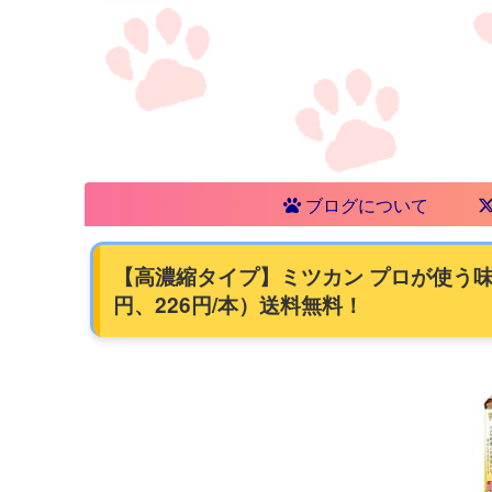
ブログについて
【高濃縮タイプ】ミツカン プロが使う味 白だ
円、226円/本）送料無料！