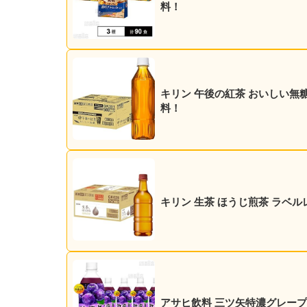
料！
キリン 午後の紅茶 おいしい無糖 5
料！
キリン 生茶 ほうじ煎茶 ラベルレス
アサヒ飲料 三ツ矢特濃グレープスカッ