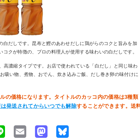
の白だしです。昆布と鰹のあわせだしに鶏がらのコクと旨みを加
いコクが特徴の、プロの料理人が使用する味わいの白だしです。
の、高濃縮タイプです。お店で使われている「白だし」と同じ味わ
、お吸い物、煮物、おでん、炊き込みご飯、だし巻き卵の味付けに
イトルの価格になります。タイトルのカッコ内の価格は3種類
便は発送されてからいつでも解除
することができます。送
L
E
M
B