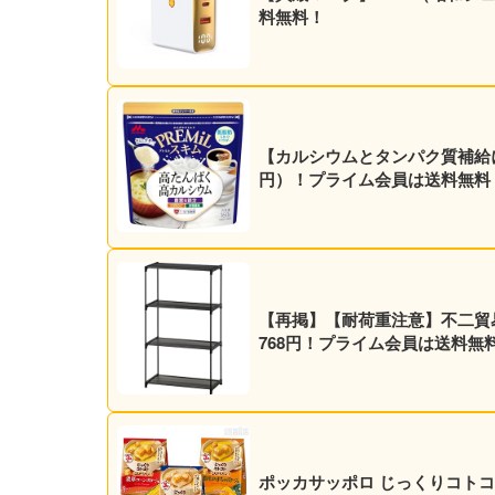
料無料！
【カルシウムとタンパク質補給に】森
円）！プライム会員は送料無料
【再掲】【耐荷重注意】不二貿易 4
768円！プライム会員は送料無
ポッカサッポロ じっくりコトコト 