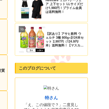
ア 上下セット LLサイズだ
け1,980円！プライム会員
は送料無料！
【訳あり】アサヒ飲料 ウ
1
ェルチ 3種 800g×計24本セ
ット 2,997円（124.9円/
本）送料無料！【マスカッ
ト、グレープ、ピーチ】
このブログについて
実質
特さん
「え、この値段で？」二度見し