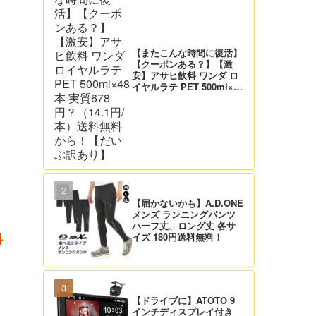
【またこんな時間に復活】
【クーポンある？】【激
安】アサヒ飲料 ワンダ ロ
イヤルラテ PET 500ml×48
本 実質678円？（14.1円/
本）送料無料から！【だい
ぶ訳あり】
【届かないかも】A.D.ONE
メンズ ランニングパンツ
ハーフ丈、ロング丈 各サ
イズ 180円送料無料！
料
【ドライブに】ATOTO 9
インチディスプレイ付き