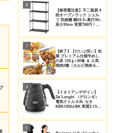
【耐荷重注意】不二貿易 4
段オープンラック シェル
フ 収納棚 幅54.5×奥行30×
高さ93cm 実質768円！プ
ライム会員は送料無料！
【終了】【だいぶ安い】松
屋 プレミアム仕様牛めし
の具 120ｇ×30食 ＆ 人気
焼肉2種（カルビ焼肉＆生
姜焼き）セット 実質4,472
円（139.8円/食）送料無
料！
プ
【イタリアンデザイン】
De’Longhi （デロンギ）
電気ケトル 0.8L セタ
KBS1200J-BK 実質3,132
円！プライム会員は送料無
料！
送
Revicare リカバリーウェ