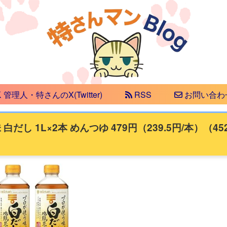
管理人・特さんのX(Twitter)
RSS
お問い合わ
し 1L×2本 めんつゆ 479円（239.5円/本）（45