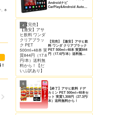
Androidナビ
CarPlay&Android Auto対
す。本
応 21,995円送料無料！
【バックカメラ付】
【完売】【激安】アサヒ飲
料 ワンダ クリアブラック
PET 500ml×48本 実質844
円（17.6円/本）送料無料
から！【だいぶ訳あり】
料！
【終了】アサヒ飲料 ドデ
カミン PET 500ml×48本セ
ット 実質1,308円（27.3円/
本）送料無料から！