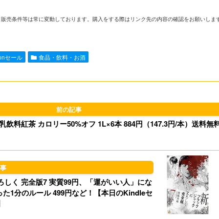
i
m
a
l
や在庫、販売条件等は常に変動しております。購入をする際はリンク先の内容の確認をお願いしま
n
a
s
u
e
i
t
e
zonセール
食品・飲料・お酒
l
o
s
d
k
o
y
料紅茶 カロリー50%オフ 1L×6本 884円（147.3円/本）送料無
n
しく 完全版7 実質99円、「運がいい人」にな
分のルール 499円など！【本日のKindleセ
】