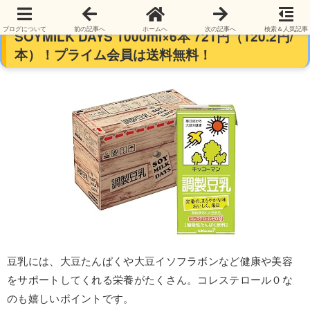
【なかなか安い】キッコーマン 調製豆乳
ブログについて
前の記事へ
ホームへ
次の記事へ
検索＆人気記事
SOYMILK DAYS 1000ml×6本 721円（120.2円/
本）！プライム会員は送料無料！
豆乳には、大豆たんぱくや大豆イソフラボンなど健康や美容
をサポートしてくれる栄養がたくさん。コレステロール０な
のも嬉しいポイントです。