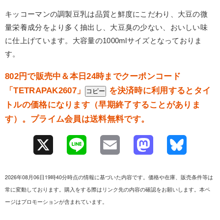
キッコーマンの調製豆乳は品質と鮮度にこだわり、大豆の微
量栄養成分をより多く抽出し、大豆臭の少ない、おいしい味
に仕上げています。大容量の1000mlサイズとなっておりま
す。
802円で販売中＆本日24時までクーポンコード
「
TETRAPAK2607
」
を決済時に利用するとタイ
コピー
トルの価格になります（早期終了することがありま
す）。プライム会員は送料無料です。
X
L
E
M
B
i
m
a
l
2026年08月06日19時40分時点の情報に基づいた内容です。価格や在庫、販売条件等は
n
a
s
u
常に変動しております。購入をする際はリンク先の内容の確認をお願いします。本ペ
ージはプロモーションが含まれています。
e
i
t
e