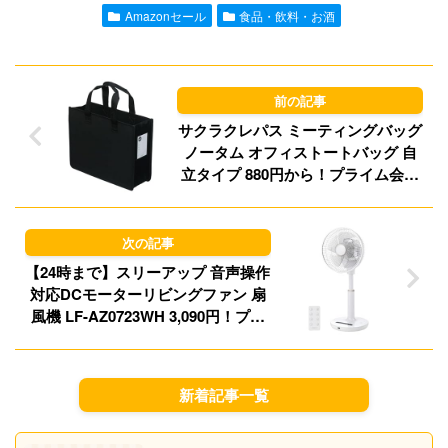
l
o
s
Amazonセール
食品・飲料・お酒
d
k
o
y
n
サクラクレパス ミーティングバッグ
ノータム オフィストートバッグ 自
立タイプ 880円から！プライム会員
は送料無料！
【24時まで】スリーアップ 音声操作
対応DCモーターリビングファン 扇
風機 LF-AZ0723WH 3,090円！プラ
イム会員は送料無料！
新着記事一覧