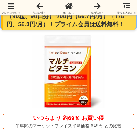
【3ヶ月分】DUEN マルチビタミン 3ヶ月分
ブログについて
前の記事へ
ホームへ
次の記事へ
検索＆人気記事
（90粒、90日分） 200円（66.7円/月）（175
円、58.3円/月）！プライム会員は送料無料！
いつもより 約69％ お買い得
半年間のマーケットプレイス平均価格 649円 との比較