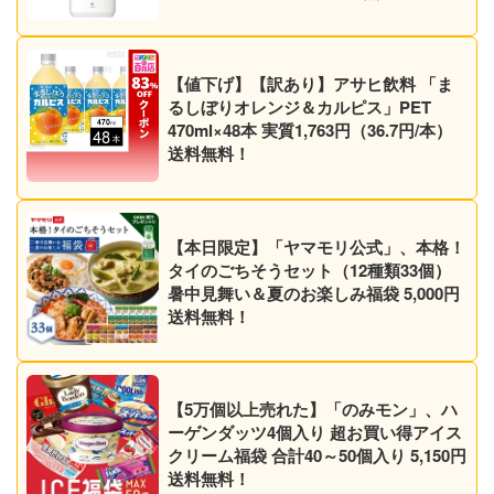
1,079円（1,025円）！プライム会員は送
料無料！
【値下げ】【訳あり】アサヒ飲料 「ま
るしぼりオレンジ＆カルピス」PET
470ml×48本 実質1,763円（36.7円/本）
送料無料！
【本日限定】「ヤマモリ公式」、本格！
タイのごちそうセット（12種類33個）
暑中見舞い＆夏のお楽しみ福袋 5,000円
送料無料！
【5万個以上売れた】「のみモン」、ハ
ーゲンダッツ4個入り 超お買い得アイス
クリーム福袋 合計40～50個入り 5,150円
送料無料！