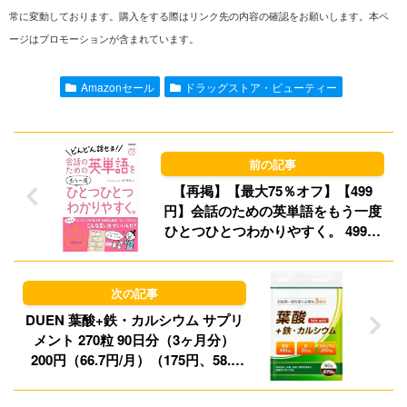
n
a
s
u
常に変動しております。購入をする際はリンク先の内容の確認をお願いします。本ペ
ージはプロモーションが含まれています。
e
i
t
e
l
o
s
Amazonセール
ドラッグストア・ビューティー
d
k
o
y
n
【再掲】【最大75％オフ】【499
円】会話のための英単語をもう一度
ひとつひとつわかりやすく。 499円
（実質228円）、58歳、旅の湯かげ
ん いいかげん 499円など！【本日の
Kindleセール】
DUEN 葉酸+鉄・カルシウム サプリ
メント 270粒 90日分（3ヶ月分）
200円（66.7円/月）（175円、58.3
円/月）！プライム会員は送料無料！