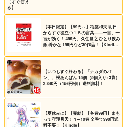
【本日限定】【99円～】稲盛和夫 明日
からすぐ役立つ１５の言葉――一言、一
言が効く！ 499円、久住昌之 ひとり飲み
飯 肴かな 199円など30作品！【Kindle
セール】
【いつもすぐ終わる】「ナカダのパ
ン」、桜あんぱん 15個（5個入り×3袋）
2,340円（156円/個）送料無料！
【夏休みに】【完結】【各巻99円】まも
って守護月天！ 1～10巻 全巻で990円送
料不要！【Kindle】