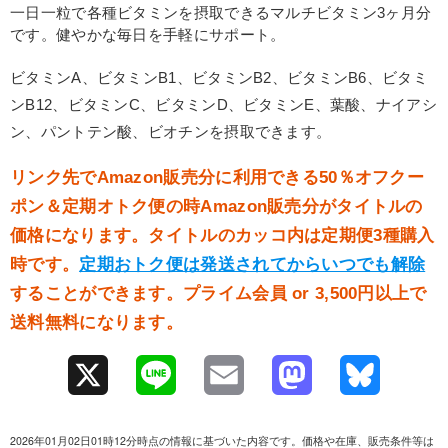
一日一粒で各種ビタミンを摂取できるマルチビタミン3ヶ月分
です。健やかな毎日を手軽にサポート。
ビタミンA、ビタミンB1、ビタミンB2、ビタミンB6、ビタミ
ンB12、ビタミンC、ビタミンD、ビタミンE、葉酸、ナイアシ
ン、パントテン酸、ビオチンを摂取できます。
リンク先でAmazon販売分に利用できる50％オフクー
ポン＆定期オトク便の時Amazon販売分がタイトルの
価格になります。タイトルのカッコ内は定期便3種購入
時です。
定期おトク便は発送されてからいつでも解除
することができます。プライム会員 or 3,500円以上で
送料無料になります。
X
L
E
M
B
i
m
a
l
2026年01月02日01時12分時点の情報に基づいた内容です。価格や在庫、販売条件等は