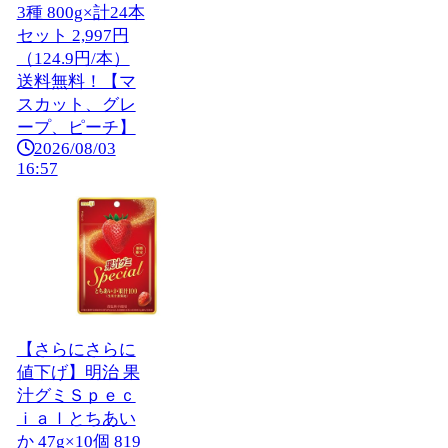
3種 800g×計24本
セット 2,997円
（124.9円/本）
送料無料！【マ
スカット、グレ
ープ、ピーチ】
2026/08/03
16:57
【さらにさらに
値下げ】明治 果
汁グミＳｐｅｃ
ｉａｌとちあい
か 47g×10個 819