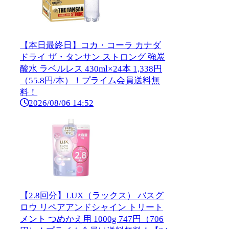
【本日最終日】コカ・コーラ カナダ
ドライ ザ・タンサン ストロング 強炭
酸水 ラベルレス 430ml×24本 1,338円
（55.8円/本）！プライム会員送料無
料！
2026/08/06 14:52
【2.8回分】LUX（ラックス） バスグ
ロウ リペアアンドシャイン トリート
メント つめかえ用 1000g 747円（706