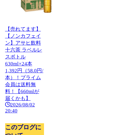
【売れてます】
【ノンカフェイ
ン】アサヒ飲料
十六茶 ラベルレ
スボトル
630ml×24本
1,392円（58.0円/
本）！プライム
会員は送料無
料！【660mlが
届くかも】
2026/08/02
20:40
このブログに