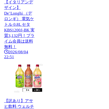
【イタリアンデ
ザイン】
De’Longhi （デ
ロンギ） 電気ケ
トル 0.8L セタ
KBS1200J-BK 実
質3,132円！プラ
イム会員は送料
無料！
2026/08/04
22:51
【訳あり】アサ
ヒ飲料 ウェルチ