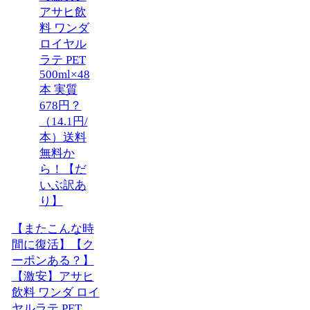
【またこんな時
間に復活】【ク
ーポンある？】
【激安】アサヒ
飲料 ワンダ ロイ
ヤルラテ PET