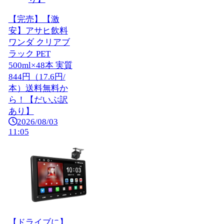
【完売】【激
安】アサヒ飲料
ワンダ クリアブ
ラック PET
500ml×48本 実質
844円（17.6円/
本）送料無料か
ら！【だいぶ訳
あり】
2026/08/03
11:05
【ドライブに】