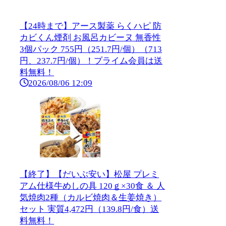
【24時まで】アース製薬 らくハピ 防
カビくん煙剤 お風呂カビーヌ 無香性
3個パック 755円（251.7円/個）（713
円、237.7円/個）！プライム会員は送
料無料！
2026/08/06 12:09
【終了】【だいぶ安い】松屋 プレミ
アム仕様牛めしの具 120ｇ×30食 ＆ 人
気焼肉2種（カルビ焼肉＆生姜焼き）
セット 実質4,472円（139.8円/食）送
料無料！