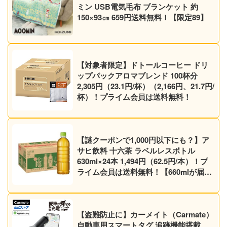
ミン USB電気毛布 ブランケット 約
150×93㎝ 659円送料無料！【限定89】
【対象者限定】ドトールコーヒー ドリ
ップパックアロマブレンド 100杯分
2,305円（23.1円/杯）（2,166円、21.7円/
杯）！プライム会員は送料無料！
【謎クーポンで1,000円以下にも？】ア
サヒ飲料 十六茶 ラベルレスボトル
630ml×24本 1,494円（62.5円/本）！プ
ライム会員は送料無料！【660mlが届く
かも】【ノンカフェイン】
【盗難防止に】カーメイト（Carmate）
自動車用スマートタグ 追跡機能搭載