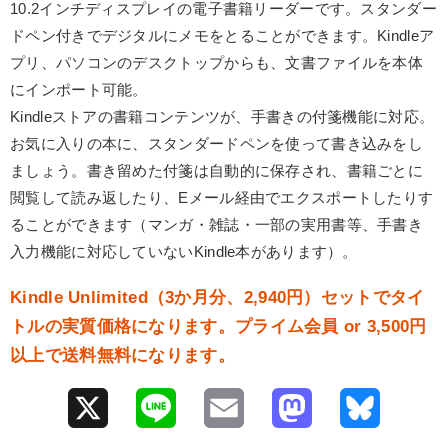
10.2インチディスプレイの電子書籍リーダーです。スタンダー
ドペン付きでデジタルにメモをとることができます。Kindleア
プリ、パソコンのデスクトップからも、文書ファイルを本体
にインポート可能。
Kindleストアの書籍コンテンツが、手書きの付箋機能に対応。
お気に入りの本に、スタンダードペンを使って書き込みをし
ましょう。書き留めた付箋は自動的に保存され、書籍ごとに
閲覧して読み返したり、Eメール経由でエクスポートしたりす
ることができます（マンガ・雑誌・一部の実用書等、手書き
入力機能に対応していないKindle本があります）。
Kindle Unlimited（3か月分、2,940円）セットでタイ
トルの実質価格になります。プライム会員 or 3,500円
以上で送料無料になります。
X
L
E
M
B
i
m
a
l