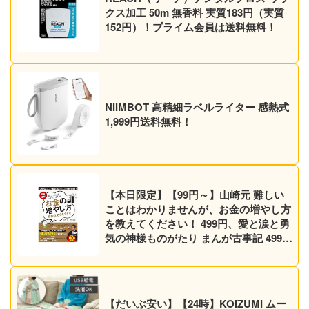
クス加工 50m 無香料 実質183円（実質
152円）！プライム会員は送料無料！
NIIMBOT 高精細ラベルライター 感熱式
1,999円送料無料！
【本日限定】【99円～】山崎元 難しい
ことはわかりませんが、お金の増やし方
を教えてください！ 499円、愛と涙と勇
気の神様ものがたり まんが古事記 499円
など30作品！【Kindleセール】
【だいぶ安い】【24時】KOIZUMI ムー