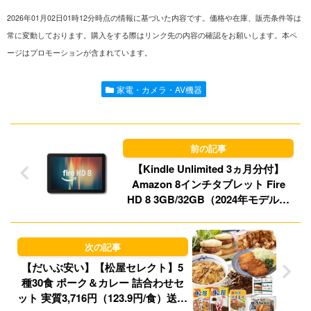
2026年01月02日01時12分時点の情報に基づいた内容です。価格や在庫、販売条件等は
n
a
s
u
常に変動しております。購入をする際はリンク先の内容の確認をお願いします。本ペ
ージはプロモーションが含まれています。
e
i
t
e
l
o
s
家電・カメラ・AV機器
d
k
o
y
n
【Kindle Unlimited 3ヵ月分付】
Amazon 8インチタブレット Fire
HD 8 3GB/32GB（2024年モデル）
9,980円（実質7,040円）、Amazon
Fire HD 10 32GB（2023年モデル）
11,980円（実質9,040円）送料無料！
【だいぶ安い】【松屋セレクト】5
種30食 ポーク＆カレー 詰合わせセ
ット 実質3,716円（123.9円/食）送料