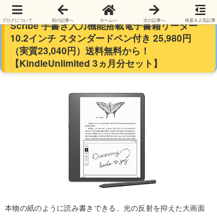
【過去最安】【10.2インチ】Amazon Kindle
ブログについて
前の記事へ
ホームへ
次の記事へ
検索＆人気記事
Scribe 手書き入力機能搭載電子書籍リーダー
10.2インチ スタンダードペン付き 25,980円
（実質23,040円）送料無料から！
【KindleUnlimited 3ヵ月分セット】
本物の紙のように読み書きできる、光の反射を抑えた大画面