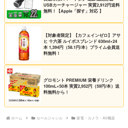
USBカーチャージャー 実質2,912円送料
無料！【Apple「探す」対応 】
【対象者限定】【カフェインゼロ】アサ
ヒ 十六茶 ルイボスブレンド 630ml×24
本 1,394円（58.1円/本）プライム会員送
料無料！
グロモント PREMIUM 栄養ドリンク
100mL×50本 実質2,952円（59円/本）送
料無料から！
ホーム
セールジャンル
家電・カメラ・AV機器