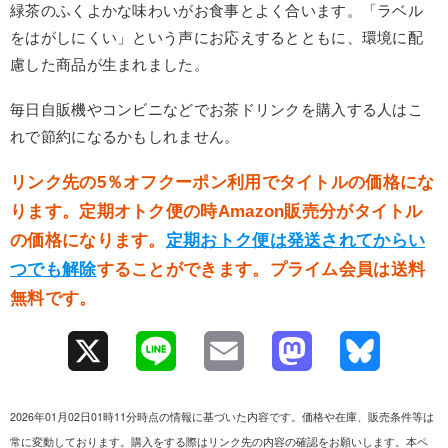
緑茶のふくよかな味わいがお食事とよく合います。「ラベル
をはがしにくい」という声にお応えするとともに、環境に配
慮した商品が生まれました。
毎日自販機やコンビニなどでお茶ドリンクを購入する人はこ
れで節約になるかもしれません。
リンク先の5％オフクーポン利用でタイトルの価格にな
ります。定期オトク便の時Amazon販売分がタイトル
の価格になります。
定期おトク便は発送されてからい
つでも解除
することができます。プライム会員は送料
無料です。
X
L
E
M
B
i
m
a
l
2026年01月02日01時11分時点の情報に基づいた内容です。価格や在庫、販売条件等は
n
a
s
u
常に変動しております。購入をする際はリンク先の内容の確認をお願いします。本ペ