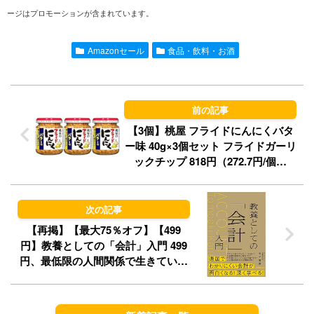
ージはプロモーションが含まれています。
e
i
t
e
l
o
s
Amazonセール
食品・飲料・お酒
d
k
o
y
n
【3個】桃屋 フライドにんにくバタ
ー味 40g×3個セット フライドガーリ
ックチップ 818円（272.7円/個）
（777円、259円/個）！プライム会
員は送料無料！
【再掲】【最大75％オフ】【499
円】教養としての「会計」入門 499
円、最低限の人間関係で生きていく
499円など！【本日のKindleセー
ル】