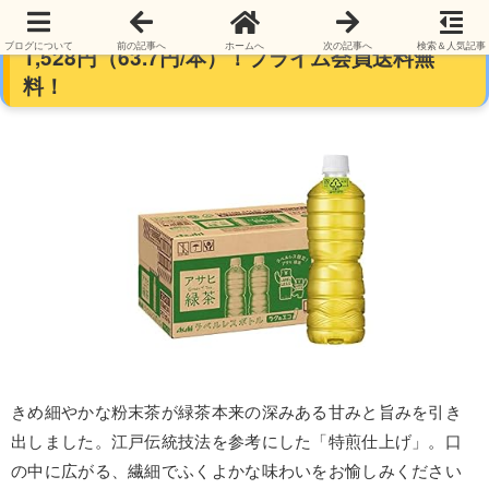
アサヒ 緑茶 ラベルレスボトル 630ml×24本
ブログについて
前の記事へ
ホームへ
次の記事へ
検索＆人気記事
1,528円（63.7円/本）！プライム会員送料無
料！
きめ細やかな粉末茶が緑茶本来の深みある甘みと旨みを引き
出しました。江戸伝統技法を参考にした「特煎仕上げ」。口
の中に広がる、繊細でふくよかな味わいをお愉しみください