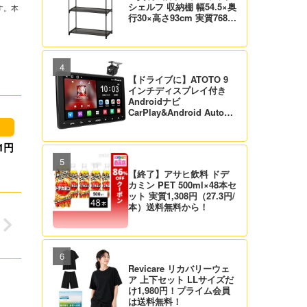
シェルフ 収納棚 幅54.5×奥
す。本
行30×高さ93cm 実質768
円！プライム会員は送料無
料！
【ドライブに】ATOTO 9
インチディスプレイ付き
Androidナビ
CarPlay&Android Auto対
応 21,995円送料無料！
【バックカメラ付】
1円
【終了】アサヒ飲料 ドデ
カミン PET 500ml×48本セ
ット 実質1,308円（27.3円/
本）送料無料から！
Revicare リカバリーウェ
ア 上下セット LLサイズだ
け1,980円！プライム会員
は送料無料！