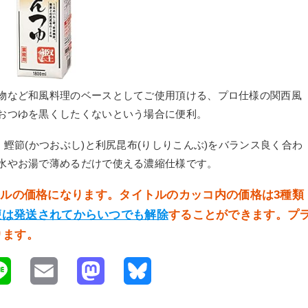
物など和風料理のベースとしてご使用頂ける、プロ仕様の関西風
おつゆを黒くしたくないという場合に便利。
・鰹節(かつおぶし)と利尻昆布(りしりこんぶ)をバランス良く合わ
水やお湯で薄めるだけで使える濃縮仕様です。
イトルの価格になります。タイトルのカッコ内の価格は3種類
便は発送されてからいつでも解除
することができます。プ
ります。
L
E
M
B
i
m
a
l