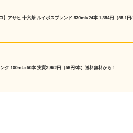
六茶 ルイボスブレンド 630ml×24本 1,394円（58.1円/
ンク 100mL×50本 実質2,952円（59円/本）送料無料から！