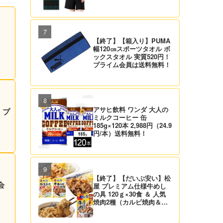
【終了】【箱入り】PUMA
幅120㎝スポーツタオル ボ
ックスタオル 実質520円！
プライム会員は送料無料！
アサヒ飲料 ワンダ 大人の
！プ
ミルクコーヒー 缶
185g×120本 2,988円（24.9
円/本）送料無料！
【終了】【だいぶ安い】松
会
屋 プレミアム仕様牛めし
の具 120ｇ×30食 ＆ 人気
焼肉2種（カルビ焼肉＆生
姜焼き）セット 実質4,472
円（139.8円/食）送料無