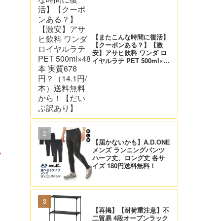
【またこんな時間に復活】
【クーポンある？】【激
安】アサヒ飲料 ワンダ ロ
イヤルラテ PET 500ml×48
本 実質678円？（14.1円/
本）送料無料から！【だい
ぶ訳あり】
【届かないかも】A.D.ONE
メンズ ランニングパンツ
ラ
ハーフ丈、ロング丈 各サ
イズ 180円送料無料！
【再掲】【耐荷重注意】不
二貿易 4段オープンラック