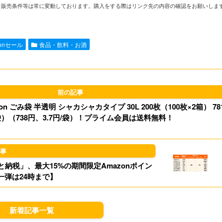
や在庫、販売条件等は常に変動しております。購入をする際はリンク先の内容の確認をお願いしま
n
a
s
u
e
i
t
e
zonセール
食品・飲料・お酒
l
o
s
d
k
o
y
n ごみ袋 半透明 シャカシャカタイプ 30L 200枚（100枚×2箱） 78
n
/袋）（738円、3.7円/袋）！プライム会員は送料無料！
と納税」、最大15%の期間限定Amazonポイン
一弾は24時まで】
新着記事一覧