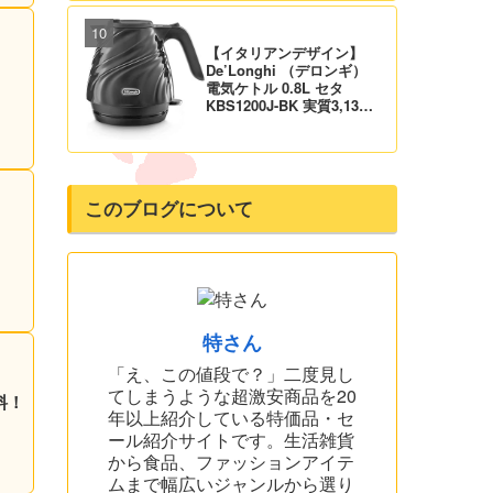
料！
【イタリアンデザイン】
De’Longhi （デロンギ）
電気ケトル 0.8L セタ
KBS1200J-BK 実質3,132
円！プライム会員は送料無
料！
このブログについて
！
特さん
「え、この値段で？」二度見し
てしまうような超激安商品を20
料！
年以上紹介している特価品・セ
ール紹介サイトです。生活雑貨
から食品、ファッションアイテ
ムまで幅広いジャンルから選り