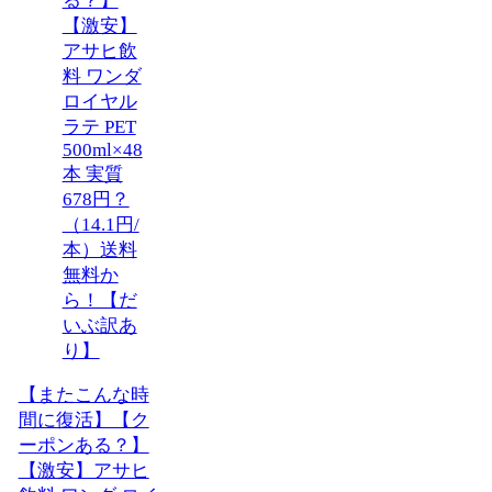
【またこんな時
間に復活】【ク
ーポンある？】
【激安】アサヒ