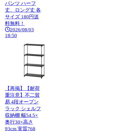
パンツ ハーフ
丈、ロング丈 各
サイズ 180円送
料無料！
2026/08/03
18:50
【再掲】【耐荷
重注意】不二貿
易 4段オープン
ラック シェルフ
収納棚 幅54.5×
奥行30×高さ
93cm 実質768