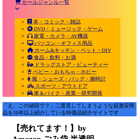
セールジャンル一覧
本・コミック・雑誌
DVD・ミュージック・ゲーム
家電・カメラ・AV機器
パソコン・オフィス用品
ホーム&キッチン・ペット・DIY
食品・飲料・お酒
ドラッグストア・ビューティー
ベビー・おもちゃ・ホビー
服・シューズ・バッグ・腕時計
スポーツ・アウトドア
車＆バイク・産業・研究開発
「え、この値段で？」二度見してしまうような超激安商
品を20年以上紹介している特価品紹介サイトです
【売れてます！】by