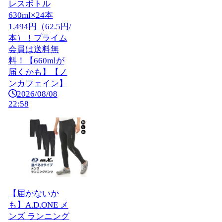
レスボトル
630ml×24本
1,494円（62.5円/
本）！プライム
会員は送料無
料！【660mlが
届くかも】【ノ
ンカフェイン】
2026/08/08
22:58
【届かないか
も】A.D.ONE メ
ンズ ランニング