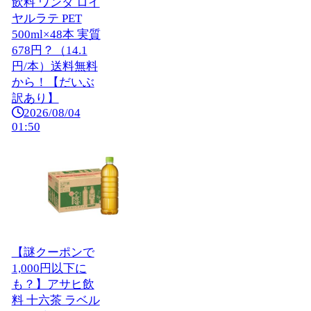
飲料 ワンダ ロイ
ヤルラテ PET
500ml×48本 実質
678円？（14.1
円/本）送料無料
から！【だいぶ
訳あり】
2026/08/04
01:50
【謎クーポンで
1,000円以下に
も？】アサヒ飲
料 十六茶 ラベル