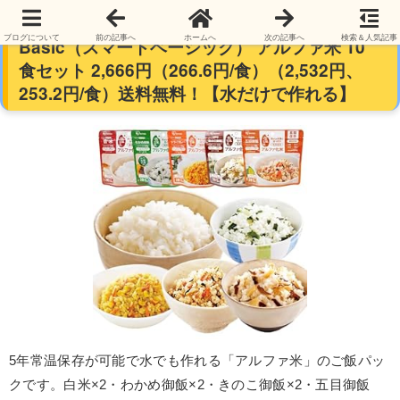
【本日最終日】【5年保存可能】Smart
ブログについて
前の記事へ
ホームへ
次の記事へ
検索＆人気記事
Basic（スマートベーシック） アルファ米 10
食セット 2,666円（266.6円/食）（2,532円、
253.2円/食）送料無料！【水だけで作れる】
5年常温保存が可能で水でも作れる「アルファ米」のご飯パッ
クです。白米×2・わかめ御飯×2・きのこ御飯×2・五目御飯