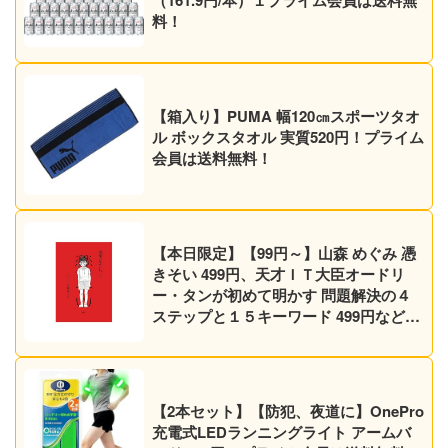
料！
【箱入り】PUMA 幅120㎝スポーツタオ
ル ボックスタオル 実質520円！プライム
会員は送料無料！
【本日限定】【99円～】山森 めぐみ 憑
きそい 499円、天才ＩＴ大臣オードリ
ー・タンが初めて明かす 問題解決の４
ステップと１５キーワード 499円など30
作品！【Kindleセール】
【2本セット】【防犯、夜道に】OnePro
充電式LEDランニングライト アームバ