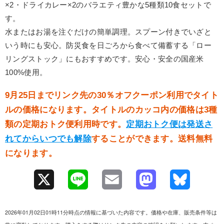
×2・ドライカレー×2のバラエティ豊かな5種類10食セットで
す。
水またはお湯を注ぐだけの簡単調理。スプーン付きでいざと
いう時にも安心。防災食を日ごろから食べて備蓄する「ロー
リングストック」にもおすすめです。安心・安全の国産米
100%使用。
9月25日までリンク先の30％オフクーポン利用でタイト
ルの価格になります。タイトルのカッコ内の価格は3種
類の定期おトク便利用時です。
定期おトク便は発送さ
れてからいつでも解除
することができます。送料無料
になります。
X
L
E
M
B
i
m
a
l
2026年01月02日01時11分時点の情報に基づいた内容です。価格や在庫、販売条件等は
n
a
s
u