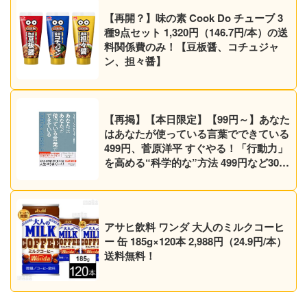
【再開？】味の素 Cook Do チューブ 3
種9点セット 1,320円（146.7円/本）の送
料関係費のみ！【豆板醤、コチュジャ
ン、担々醤】
【再掲】【本日限定】【99円～】あなた
はあなたが使っている言葉でできている
499円、菅原洋平 すぐやる！「行動力」
を高める“科学的な”方法 499円など30作
品！【Kindleセール】
アサヒ飲料 ワンダ 大人のミルクコーヒ
ー 缶 185g×120本 2,988円（24.9円/本）
送料無料！