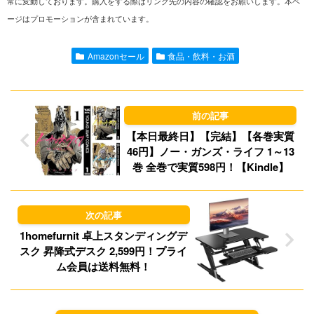
常に変動しております。購入をする際はリンク先の内容の確認をお願いします。本ペ
ージはプロモーションが含まれています。
e
i
t
e
l
o
s
Amazonセール
食品・飲料・お酒
d
k
o
y
n
【本日最終日】【完結】【各巻実質
46円】ノー・ガンズ・ライフ 1～13
巻 全巻で実質598円！【Kindle】
1homefurnit 卓上スタンディングデ
スク 昇降式デスク 2,599円！プライ
ム会員は送料無料！